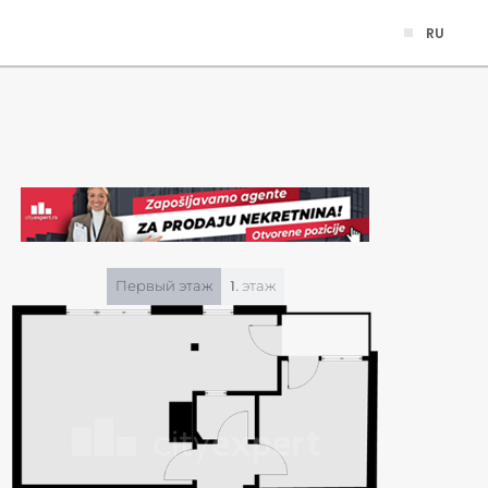
RU
Первый этаж
1. этаж