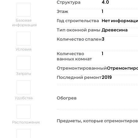
Структура
4.0
Этаж
1
Год строительства
Нет информац
Базовая
информация
Тип оконной рамы
Древесина
Количество спален
3
Условия
Количество
1
ванных комнат
Отремонтированный
Отремонтир
Затраты
Последний ремонт
2019
Обогрев
Удобства
Предметы, которые отремонтиро
Расположение