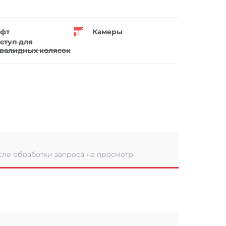
фт
Камеры
ступ для
валидных колясок
сле обработки запроса на просмотр.