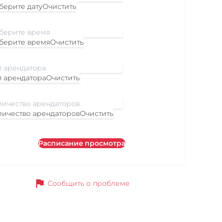
берите дату
Очистить
берите время
Очистить
п арендатора
Очистить
личество арендаторов
Очистить
Расписание просмотра
flag
Сообщить о проблеме