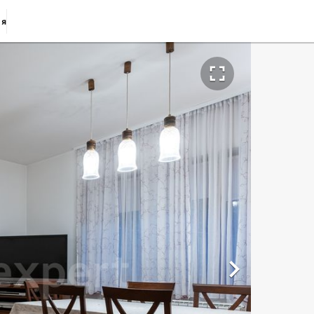
ия

