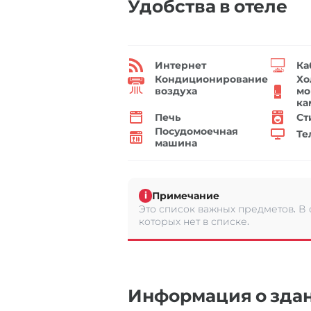
Удобства в отеле
Интернет
Ка
Кондиционирование
Хо
воздуха
мо
ка
Печь
Ст
Посудомоечная
Те
машина
Примечание
i
Это список важных предметов. В
которых нет в списке.
Информация о зда