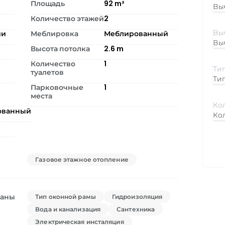
Площадь
92
m²
Вы
Количество этажей
2
ии
Меблировка
Меблированный
Вы
Высота потолка
2.6
m
Количество
1
туалетов
Ти
Парковочные
1
места
ованный
Ко
Газовое этажное отопление
ваны
Тип оконной рамы
Гидроизоляция
Вода и канализация
Сантехника
Электрическая инсталяция