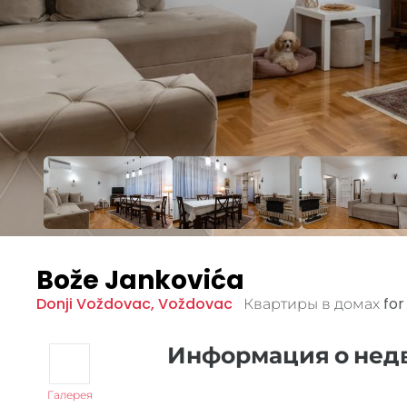
Bože Jankovića
Donji Voždovac
,
Voždovac
Квартиры в домах fo
Информация о не
Галерея