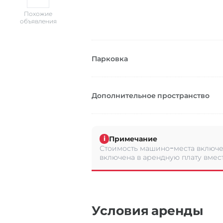
Похожие
объявления
Парковка
Дополнительное пространство
Примечание
i
Стоимость машино-места включен
включена в арендную плату вмес
Условия аренды