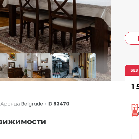
co
БЕЗ
1 
r Аренда
Belgrade
•
ID
53470
движимости