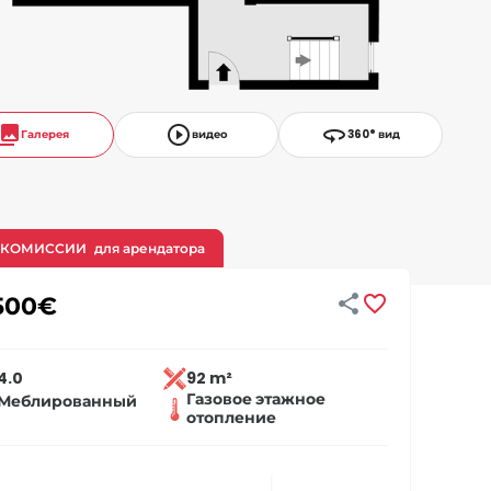
llections
play_circle_outline
360
Галерея
видео
360° вид
 КОМИССИИ
для арендатора


500
€
4.0
92 m²
Газовое этажное
Меблированный
отопление