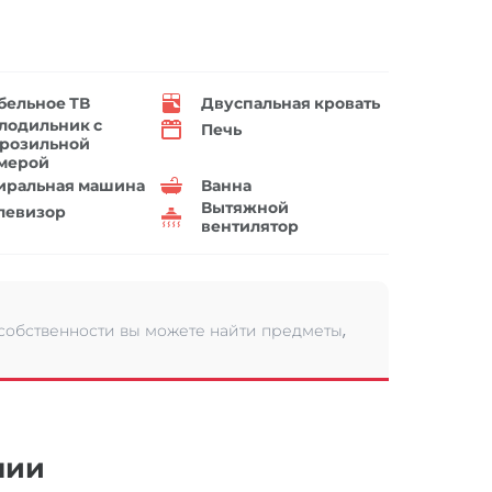
бельное ТВ
Двуспальная кровать
лодильник с
Печь
розильной
мерой
иральная машина
Ванна
Вытяжной
левизор
вентилятор
 собственности вы можете найти предметы,
нии