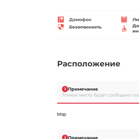
Домофон
Ли
До
Безопасность
ин
Расположение
Примечание
i
Точное место будет сообщено по
Map
Примечание
i