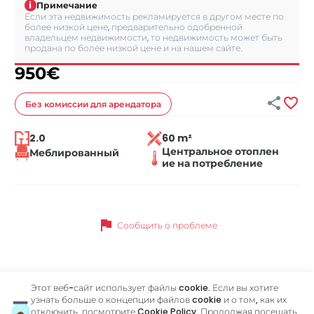
i
Примечание
Если эта недвижимость рекламируется в другом месте по
более низкой цене, предварительно одобренной
владельцем недвижимости, то недвижимость может быть
продана по более низкой цене и на нашем сайте.
950
€


Без комиссии
для арендатора
2.0
60 m²
Центральное отоплен
Меблированный
ие на потребление
flag
Сообщить о проблеме
Этот веб-сайт использует файлы cookie. Если вы хотите
Похожие объявления
узнать больше о концепции файлов cookie и о том, как их
отключить, посмотрите
Cookie Policy
. Продолжая посещать