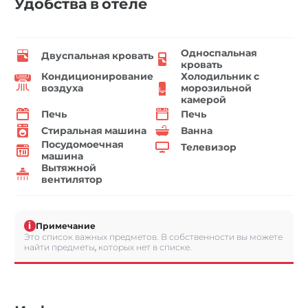
Удобства в отеле
Односпальная
Двуспальная кровать
кровать
Кондиционирование
Холодильник с
воздуха
морозильной
камерой
Печь
Печь
Стиральная машина
Ванна
Посудомоечная
Телевизор
машина
Вытяжной
вентилятор
i
Примечание
Это список важных предметов. В собственности вы можете
найти предметы, которых нет в списке.