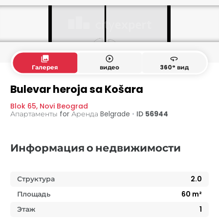
collections
play_circle_outline
360
Галерея
видео
360° вид
Bulevar heroja sa Košara
Blok 65
,
Novi Beograd
Апартаменты for Аренда
Belgrade
•
ID
56944
Информация о недвижимости
Структура
2.0
Площадь
60
m²
Этаж
1