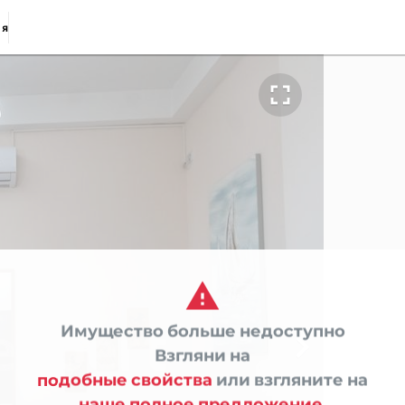
ия


Имущество больше недоступно

Взгляни на
подобные свойства
или взгляните на
наше полное предложение.