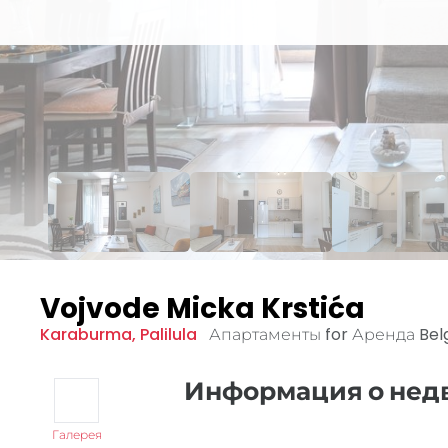
Vojvode Micka Krstića
Karaburma
,
Palilula
Апартаменты for Аренда
Bel
Информация о не
Галерея