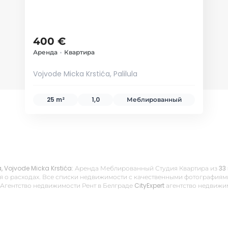
400 €
Аренда
•
Квартира
Vojvode Micka Krstića, Palilula
25 m²
1,0
Меблированный
ma, Vojvode Micka Krstića: Аренда Меблированный Студия Квартира из 33
 о расходах. Все списки недвижимости с качественными фотографиями,
 Агентство недвижимости Рент в Белграде CityExpert агентство недвиж