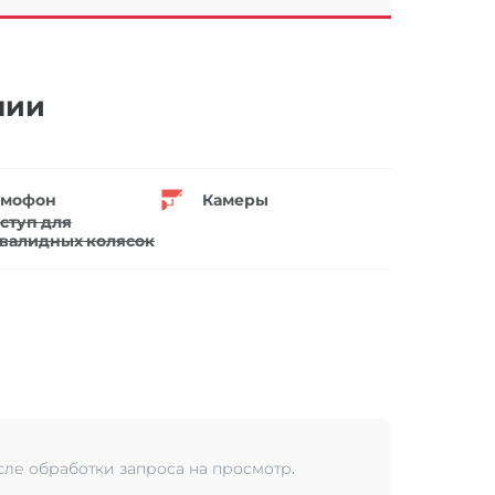
нии
мофон
Камеры
ступ для
валидных колясок
сле обработки запроса на просмотр.