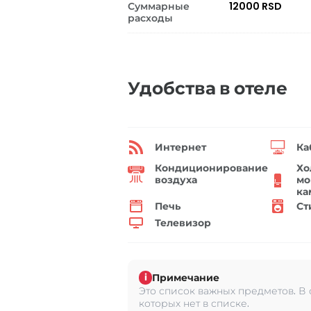
Суммарные
12000 RSD
расходы
Удобства в отеле
Интернет
Ка
Кондиционирование
Хо
воздуха
мо
ка
Печь
Ст
Телевизор
Примечание
i
Это список важных предметов. В
которых нет в списке.