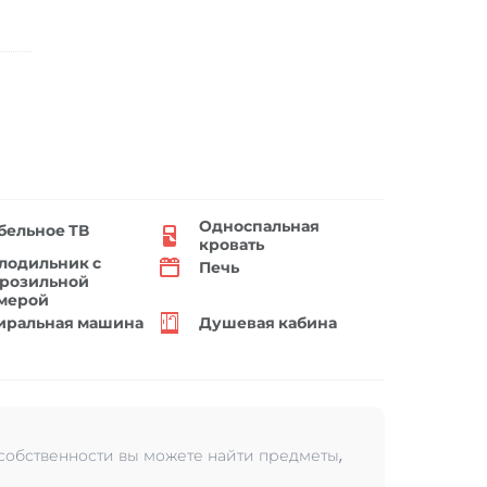
Односпальная
бельное ТВ
кровать
лодильник с
Печь
розильной
мерой
иральная машина
Душевая кабина
 собственности вы можете найти предметы,