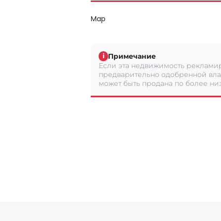
Map
Примечание
i
Если эта недвижимость рекламир
предварительно одобренной вла
может быть продана по более низ