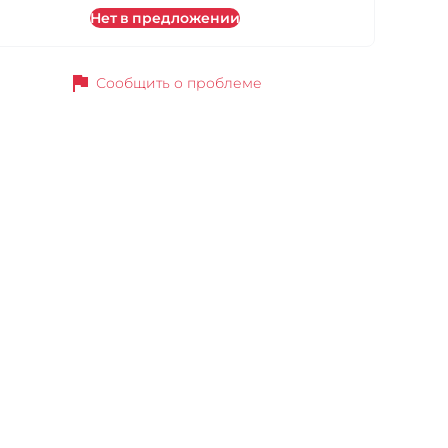
Нет в предложении
flag
Сообщить о проблеме