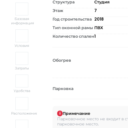
Структура
Студия
Этаж
7
Год строительства
2018
Базовая
информация
Тип оконной рамы
ПВХ
Количество спален
1
Условия
Обогрев
Затраты
Парковка
Удобства
Примечание
i
Расположение
Парковочное место не входит в с
парковочное место.