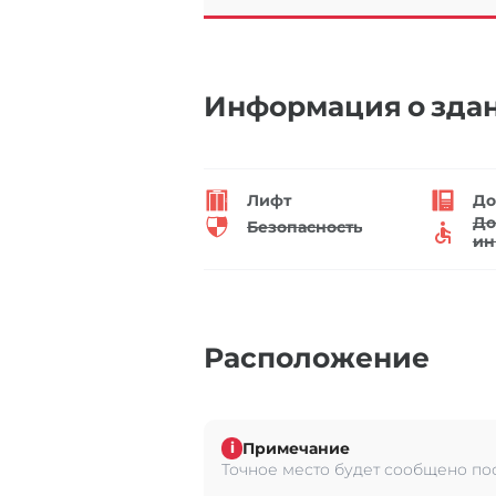
Информация о зда
Лифт
До
До
Безопасность
ин
Расположение
Примечание
i
Точное место будет сообщено по