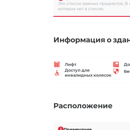
Это список важных предметов. В
которых нет в списке.
Информация о зда
Лифт
До
Доступ для
Бе
инвалидных колясок
Расположение
Примечание
i