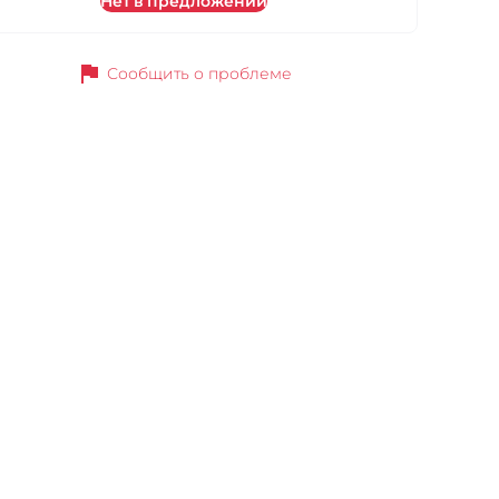
Нет в предложении
flag
Сообщить о проблеме