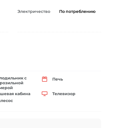
Электричество
По потреблению
лодильник с
Печь
розильной
мерой
шевая кабина
Телевизор
лесос