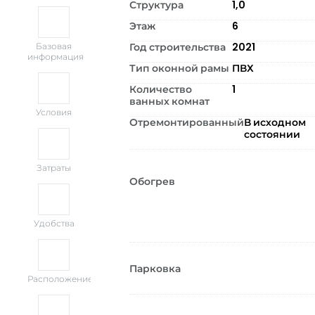
Структура
1,0
Этаж
6
Год строительства
2021
Базовая
информация
Тип оконной рамы
ПВХ
Количество
1
ванных комнат
Условия
Отремонтированный
В исходном
состоянии
Затраты
Обогрев
Удобства
Парковка
Расположение