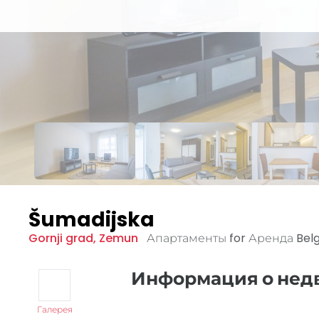
Šumadijska
Gornji grad
,
Zemun
Апартаменты for Аренда
Bel
Информация о не
Галерея