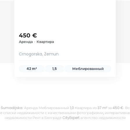
450 €
Аренда
•
Квартира
Crnogorska, Zemun
42 m²
1,5
Меблированный
d, Šumadijska: Аренда Меблированный 1,0 Квартира из 37 m² за 450 €. 
е списки недвижимости с качественными фотографиями, интерактивная 
недвижимости Рент в Белграде CityExpert агентство недвижимости