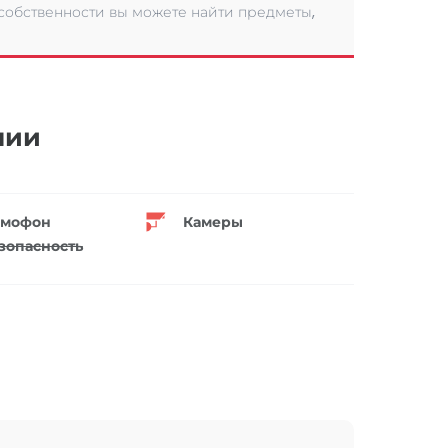
 собственности вы можете найти предметы,
нии
мофон
Камеры
зопасность