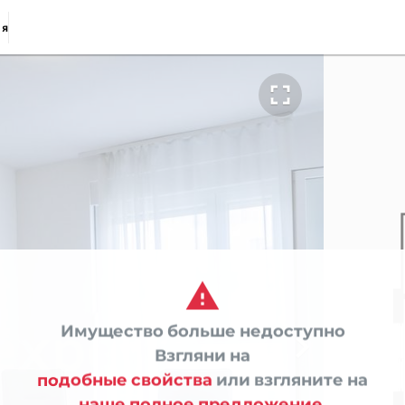
ия


Имущество больше недоступно

Взгляни на
подобные свойства
или взгляните на
наше полное предложение.