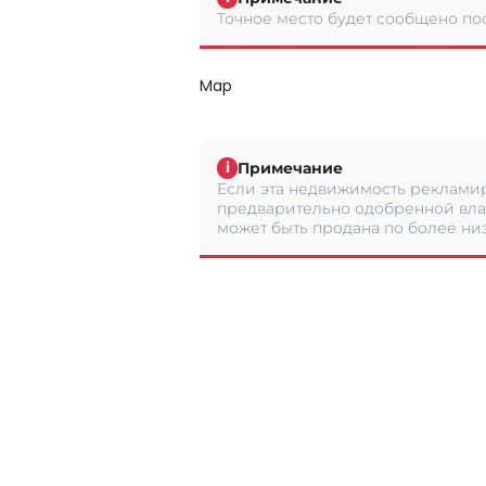
Точное место будет сообщено по
Map
Примечание
i
Если эта недвижимость рекламир
предварительно одобренной вла
может быть продана по более низ