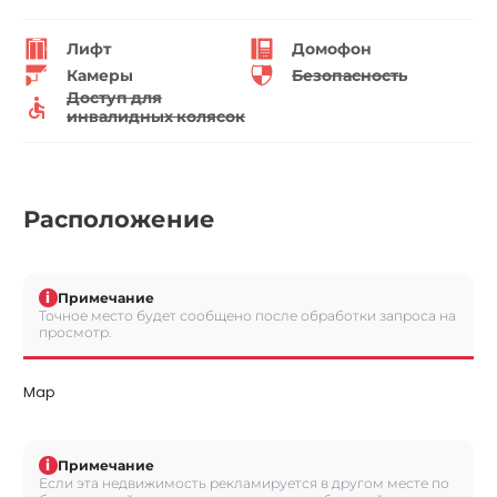
Лифт
Домофон
Камеры
Безопасность
Доступ для
инвалидных колясок
Расположение
i
Примечание
Точное место будет сообщено после обработки запроса на
просмотр.
Map
i
Примечание
Если эта недвижимость рекламируется в другом месте по