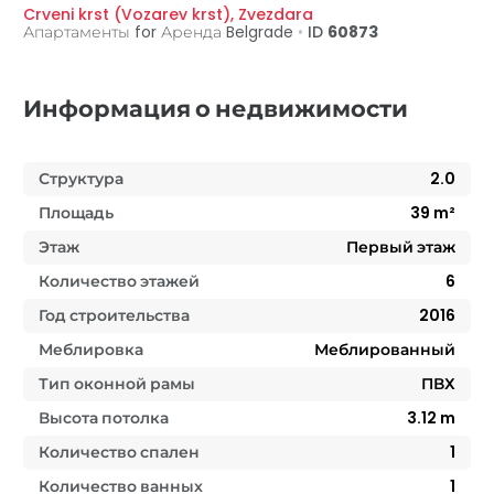
Crveni krst (Vozarev krst)
,
Zvezdara
Апартаменты for Аренда
Belgrade
•
ID
60873
Информация о недвижимости
Структура
2.0
Площадь
39
m²
Этаж
Первый этаж
Количество этажей
6
Год строительства
2016
Меблировка
Меблированный
Тип оконной рамы
ПВХ
Высота потолка
3.12
m
Количество спален
1
Количество ванных
1