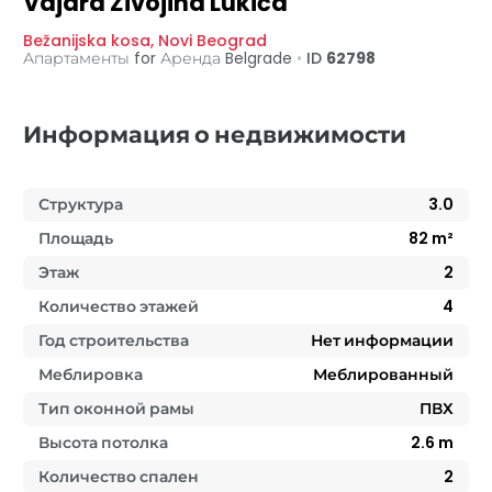
Vajara Živojina Lukića
Bežanijska kosa
,
Novi Beograd
Апартаменты for Аренда
Belgrade
•
ID
62798
Информация о недвижимости
Структура
3.0
Площадь
82
m²
Этаж
2
Количество этажей
4
Год строительства
Нет информации
Меблировка
Меблированный
Тип оконной рамы
ПВХ
Высота потолка
2.6
m
Количество спален
2