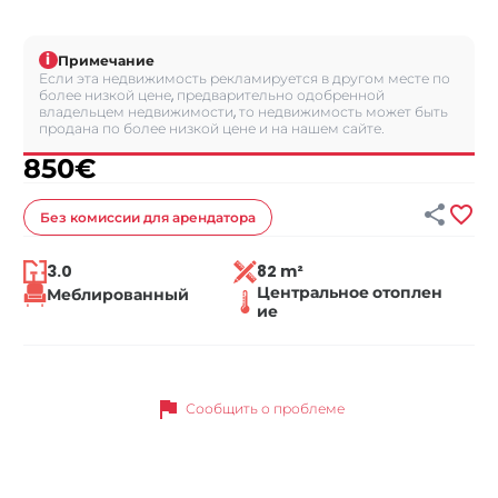
i
Примечание
Если эта недвижимость рекламируется в другом месте по
более низкой цене, предварительно одобренной
владельцем недвижимости, то недвижимость может быть
продана по более низкой цене и на нашем сайте.
850
€


Без комиссии
для арендатора
3.0
82 m²
Центральное отоплен
Меблированный
ие
flag
Сообщить о проблеме