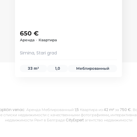
650 €
Аренда
•
Квартира
Simina, Stari grad
33 m²
1,0
Меблированный
, Topličin venac: Аренда Меблированный 1,5 Квартира из 42 m² за 750 €.
е списки недвижимости с качественными фотографиями, интерактивная 
недвижимости Рент в Белграде CityExpert агентство недвижимости