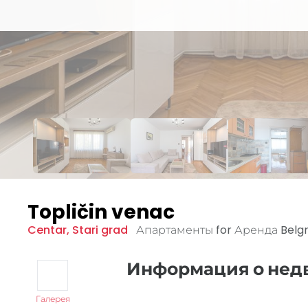
Topličin venac
Centar
,
Stari grad
Апартаменты for Аренда
Belg
Информация о не
Галерея