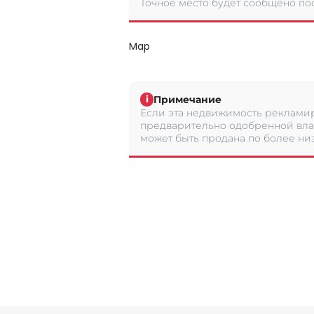
Точное место будет сообщено по
Map
Примечание
i
Если эта недвижимость рекламир
предварительно одобренной вла
может быть продана по более низ