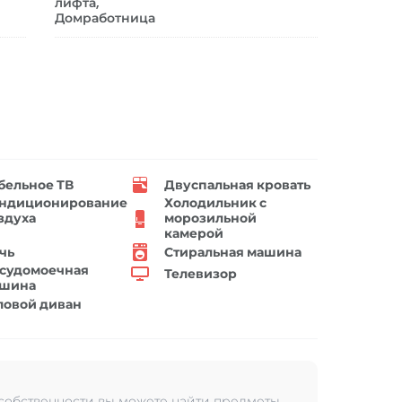
лифта,
Домработница
бельное ТВ
Двуспальная кровать
ндиционирование
Холодильник с
здуха
морозильной
камерой
чь
Стиральная машина
судомоечная
Телевизор
шина
ловой диван
 собственности вы можете найти предметы,