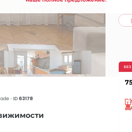
co
БЕЗ
7
rade
•
ID
63178
движимости