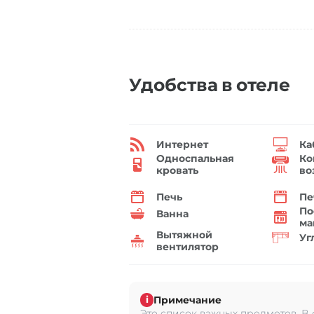
Удобства в отеле
Интернет
Ка
Односпальная
Ко
кровать
во
Печь
Пе
По
Ванна
ма
Вытяжной
Уг
вентилятор
Примечание
i
Это список важных предметов. В