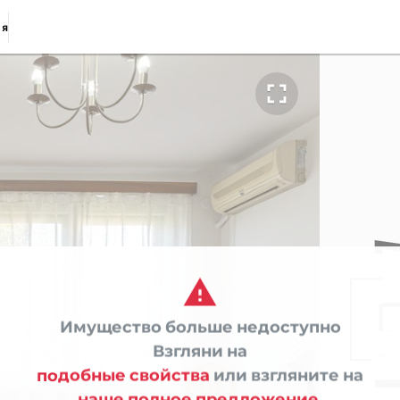
ия


Имущество больше недоступно

Взгляни на
подобные свойства
или взгляните на
наше полное предложение.