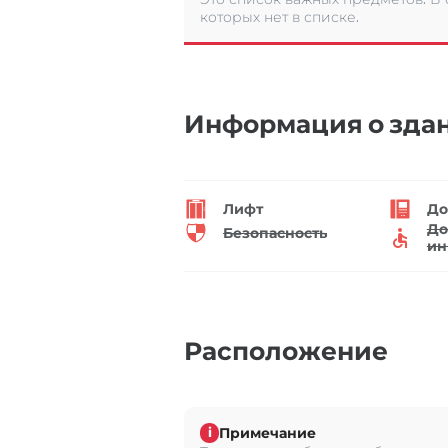
которых нет в списке.
Информация о зда
Лифт
До
До
Безопасность
ин
Расположение
Примечание
i