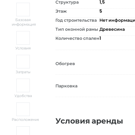
Структура
1,5
Этаж
5
Год строительства
Нет информац
Базовая
информация
Тип оконной рамы
Древесина
Количество спален
1
Условия
Обогрев
Затраты
Парковка
Удобства
Условия аренды
Расположение