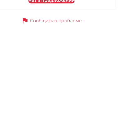
Нет в предложении
flag
Сообщить о проблеме