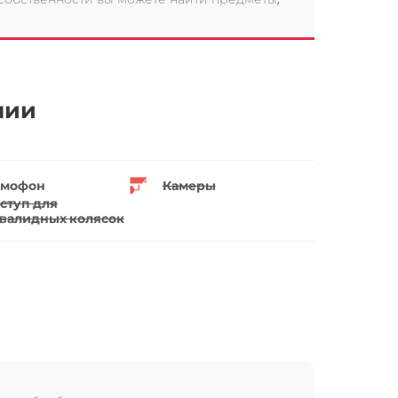
нии
мофон
Камеры
ступ для
валидных колясок