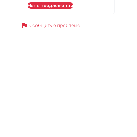
Нет в предложении
flag
Сообщить о проблеме