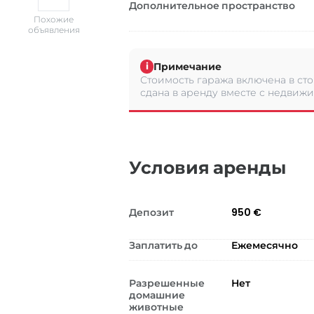
Дополнительное пространство
Похожие
объявления
Примечание
i
Стоимость гаража включена в ст
сдана в аренду вместе с недвиж
Условия аренды
Депозит
950 €
Заплатить до
Ежемесячно
Разрешенные
Нет
домашние
животные