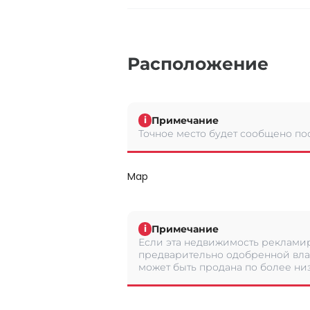
Расположение
Примечание
i
Точное место будет сообщено по
Map
Примечание
i
Если эта недвижимость рекламир
предварительно одобренной вла
может быть продана по более низ