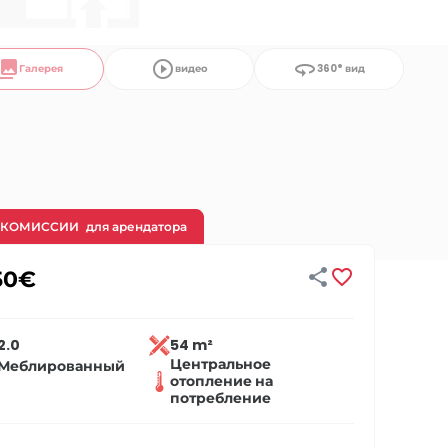
llections
play_circle_outline
360
Галерея
видео
360° вид
 КОМИССИИ
для арендатора


50
€
2.0
54 m²
Центральное
Меблированный
отопление на
потребление