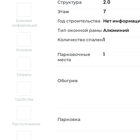
Структура
2.0
Этаж
7
Год строительства
Нет информац
Базовая
информация
Тип оконной рамы
Алюминий
Количество спален
1
Условия
Парковочные
1
места
Затраты
Обогрев
Удобства
Парковка
Расположение