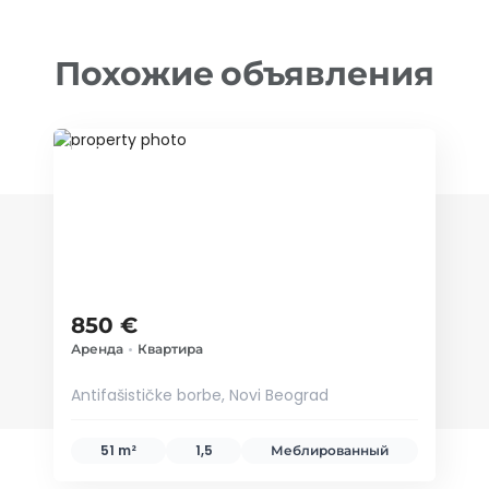
Похожие объявления
ID 35387
850 €
Аренда
•
Квартира
Antifašističke borbe, Novi Beograd
51 m²
1,5
Меблированный