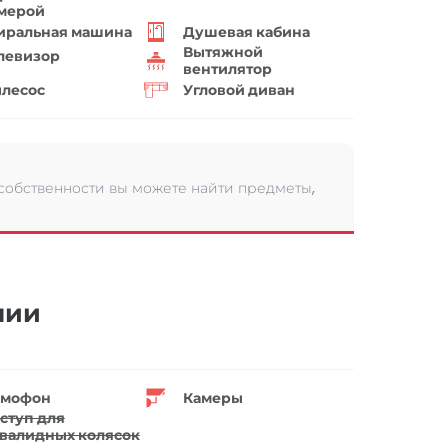
мерой
иральная машина
Душевая кабина
Вытяжной
левизор
вентилятор
лесос
Угловой диван
 собственности вы можете найти предметы,
нии
мофон
Камеры
ступ для
валидных колясок