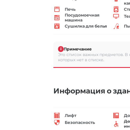
ка
Печь
Ст
Посудомоечная
Те
машина
Сушилка для белья
Пы
Примечание
i
Это список важных предметов. В
которых нет в списке.
Информация о зда
Лифт
До
До
Безопасность
ин