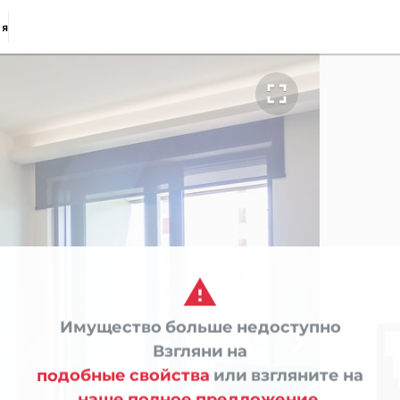
ия


Имущество больше недоступно

Взгляни на
подобные свойства
или взгляните на
наше полное предложение.