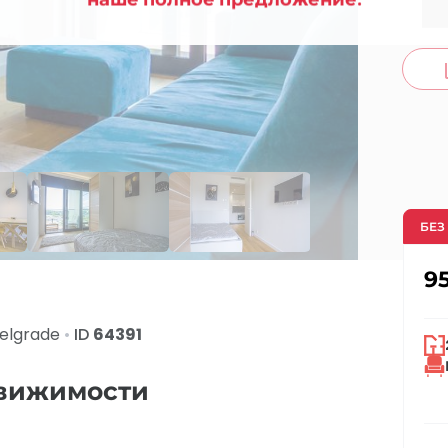
co
БЕЗ
9
elgrade
•
ID
64391
движимости