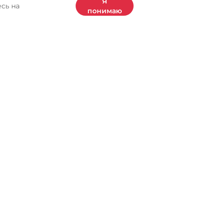
Я
есь на
понимаю
Новостная рассылка
одпишитесь на нашу рассылку бесплатно
 будьте в курсе последних событий.
аша электронная почта
Очистить
Я принимаю
Условия эксплуатации
а также
политика конфиденциальности