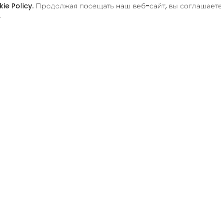
ie Policy
. Продолжая посещать наш веб-сайт, вы соглашает
.
Информация
П
Контакт
и
О нас
В
Прайс-лист
Карьера
Часто задаваемые вопросы
Блог