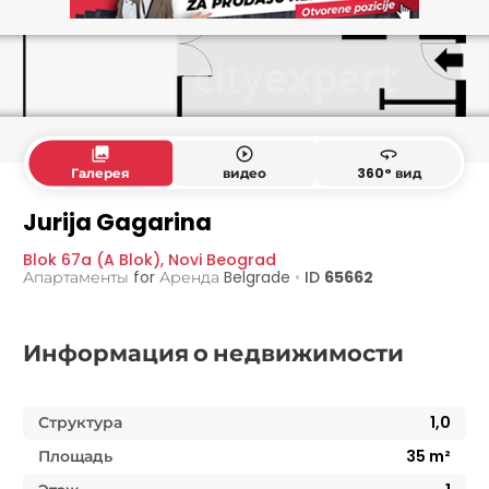
collections
play_circle_outline
360
Галерея
видео
360° вид
Jurija Gagarina
Blok 67a (A Blok)
,
Novi Beograd
Апартаменты for Аренда
Belgrade
•
ID
65662
Информация о недвижимости
Структура
1,0
Площадь
35
m²