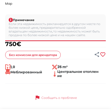
Map
i
Примечание
Если эта недвижимость рекламируется в другом месте по
более низкой цене, предварительно одобренной
владельцем недвижимости, то недвижимость может быть
продана по более низкой цене и на нашем сайте.
750
€


Без комиссии
для арендатора
1,0
35 m²
Центральное отоплен
Меблированный
ие
flag
Сообщить о проблеме