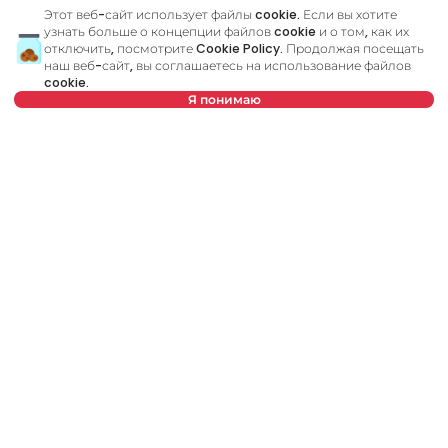
Этот веб-сайт использует файлы cookie. Если вы хотите
узнать больше о концепции файлов cookie и о том, как их
Похожие объявления
отключить, посмотрите
Cookie Policy
. Продолжая посещать
наш веб-сайт, вы соглашаетесь на использование файлов
cookie.
Я понимаю
ID 37905
ID
Выберите дату
Очистить
Выберите время
Очистить
Тип арендатора
Очистить
700 €
7
Аренда
•
Квартира
Ар
Количество арендаторов
Очистить
Jurija Gagarina, Novi Beograd
Ga
45 m²
1,5
Меблированный
Расписание просмотра