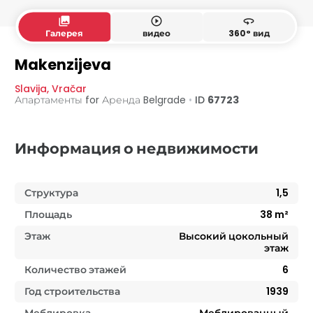
collections
play_circle_outline
360
Галерея
видео
360° вид
Makenzijeva
Slavija
,
Vračar
Апартаменты for Аренда
Belgrade
•
ID
67723
Информация о недвижимости
Структура
1,5
Площадь
38
m²
Этаж
Высокий цокольный
этаж
Количество этажей
6
Год строительства
1939