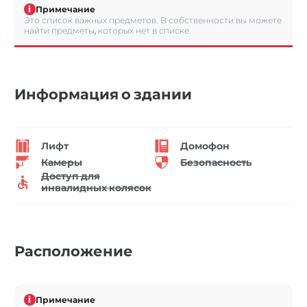
i
Примечание
Это список важных предметов. В собственности вы можете
найти предметы, которых нет в списке.
Информация о здании
Лифт
Домофон
Камеры
Безопасность
Доступ для
инвалидных колясок
Расположение
i
Примечание