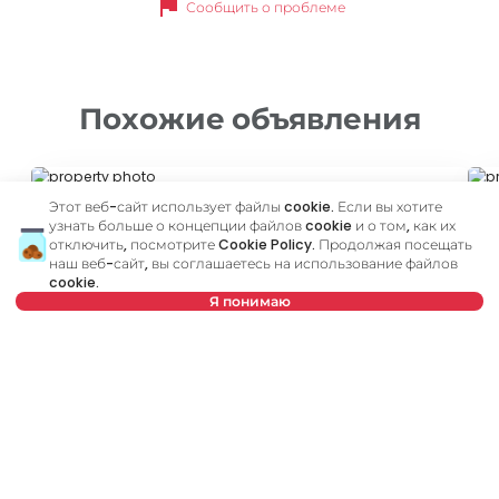
flag
Сообщить о проблеме
Похожие объявления
ID 79677
ID
Этот веб-сайт использует файлы cookie. Если вы хотите
узнать больше о концепции файлов cookie и о том, как их
отключить, посмотрите
Cookie Policy
. Продолжая посещать
наш веб-сайт, вы соглашаетесь на использование файлов
cookie.
Я понимаю
Выберите дату
Очистить
750 €
7
Аренда
•
Квартира
Ар
Выберите время
Очистить
Vojvode Šupljikca, Vračar
De
Тип арендатора
Очистить
40 m²
2.0
Меблированный