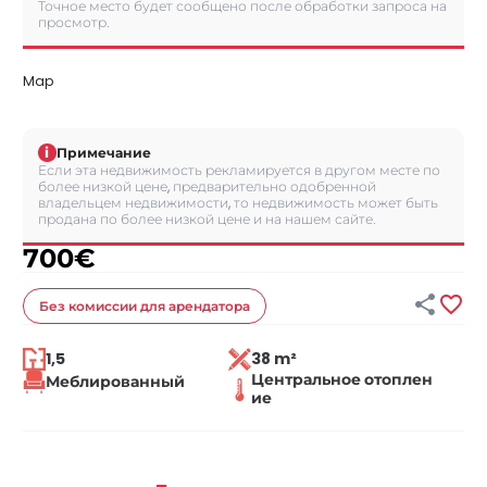
Точное место будет сообщено после обработки запроса на
просмотр.
Map
i
Примечание
Если эта недвижимость рекламируется в другом месте по
более низкой цене, предварительно одобренной
владельцем недвижимости, то недвижимость может быть
продана по более низкой цене и на нашем сайте.
700
€


Без комиссии
для арендатора
1,5
38 m²
Центральное отоплен
Меблированный
ие