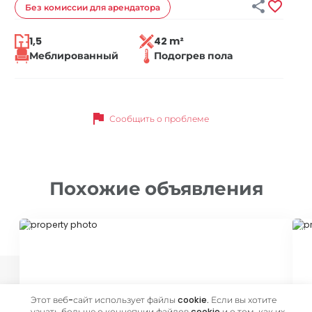


Без комиссии
для арендатора
1,5
42 m²
Меблированный
Подогрев пола
flag
Сообщить о проблеме
Похожие объявления
ID 44612
ID
Этот веб-сайт использует файлы cookie. Если вы хотите
узнать больше о концепции файлов cookie и о том, как их