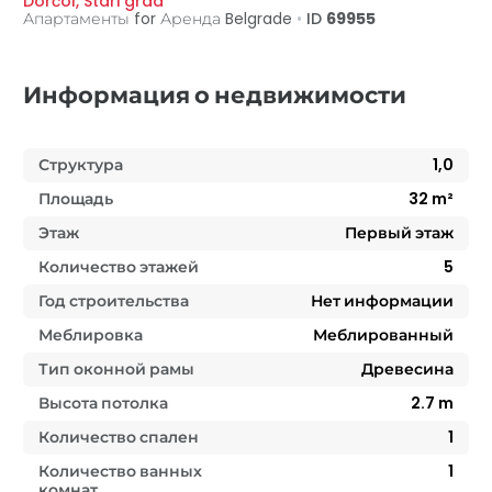
Dorćol
,
Stari grad
Апартаменты for Аренда
Belgrade
•
ID
69955
Информация о недвижимости
Структура
1,0
Площадь
32
m²
Этаж
Первый этаж
Количество этажей
5
Год строительства
Нет информации
Меблировка
Меблированный
Тип оконной рамы
Древесина
Высота потолка
2.7
m
Количество спален
1
Количество ванных
1
комнат