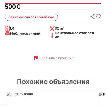
500
€


Без комиссии
для арендатора
1,0
32 m²
Центральное отоплен
Меблированный
ие
flag
Сообщить о проблеме
Похожие объявления
ID 78933
ID