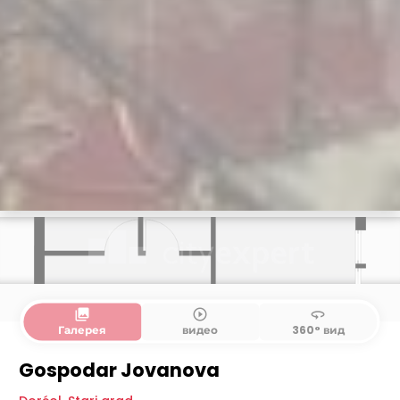
collections
play_circle_outline
360
Галерея
видео
360° вид
Gospodar Jovanova