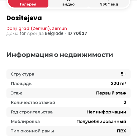
Галерея
видео
360° вид
1. уровень
2. уровень
3. уровень
4. уровень
Dositejeva
Donji grad (Zemun)
,
Zemun
Дома for Аренда
Belgrade
•
ID
70827
Информация о недвижимости
Структура
5+
Площадь
220
m²
Этаж
Первый этаж
Количество этажей
2
Год строительства
Нет информации
Меблировка
Полумеблированный
Тип оконной рамы
ПВХ