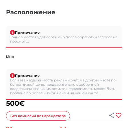
Расположение
i
Примечание
Точное место будет сообщено после обработки запроса на
просмотр.
Map
i
Примечание
Если эта недвижимость рекламируется в другом месте по
более низкой цене, предварительно одобренной
владельцем недвижимости, то недвижимость может быть
продана по более низкой цене и на нашем сайте.
500
€


Без комиссии
для арендатора