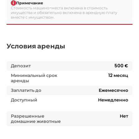
i
Примечание
Стоимость машино-места включена в стоимость
имущества и обязательно включена в арендную плату
вместе с имуществом.
Условия аренды
Депозит
500 €
Минимальный срок
12
месяц
аренды
Заплатить до
Ежемесячно
Доступный
Немедленно
Разрешенные
Нет
домашние животные