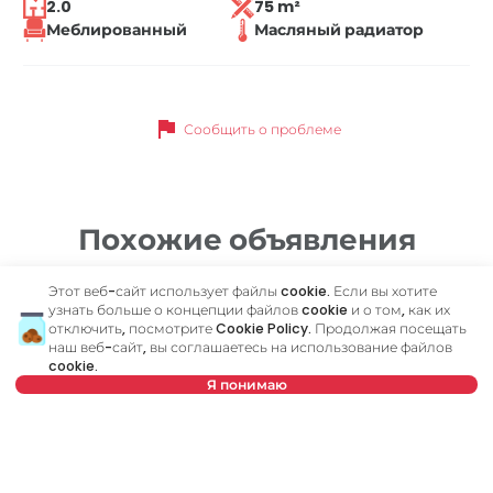
2.0
75 m²
Меблированный
Масляный радиатор
flag
Сообщить о проблеме
Похожие объявления
Этот веб-сайт использует файлы cookie. Если вы хотите
ID 79612
ID
узнать больше о концепции файлов cookie и о том, как их
отключить, посмотрите
Cookie Policy
. Продолжая посещать
наш веб-сайт, вы соглашаетесь на использование файлов
cookie.
Я понимаю
Нет в предложении
600 €
4