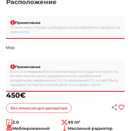
Расположение
i
Примечание
Точное место будет сообщено после обработки запроса на
просмотр.
Map
i
Примечание
Если эта недвижимость рекламируется в другом месте по
более низкой цене, предварительно одобренной
владельцем недвижимости, то недвижимость может быть
продана по более низкой цене и на нашем сайте.
450
€


Без комиссии
для арендатора
2.0
40 m²
Меблированный
Масляный радиатор