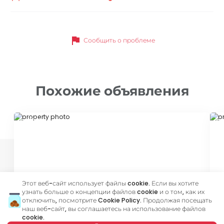
flag
Сообщить о проблеме
Похожие объявления
ID 21026
ID
Этот веб-сайт использует файлы cookie. Если вы хотите
узнать больше о концепции файлов cookie и о том, как их
500 €
4
отключить, посмотрите
Cookie Policy
. Продолжая посещать
наш веб-сайт, вы соглашаетесь на использование файлов
Аренда
•
Квартира
Ар
cookie.