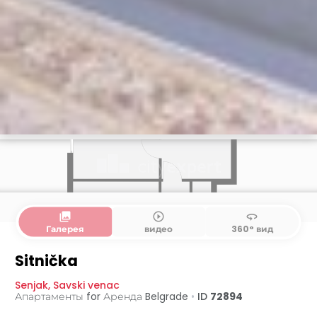
collections
play_circle_outline
360
Галерея
видео
360° вид
Sitnička
Senjak
,
Savski venac
Апартаменты for Аренда
Belgrade
•
ID
72894