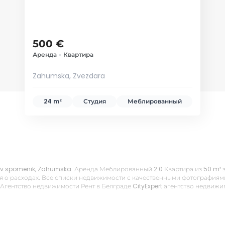
500 €
Аренда
•
Квартира
Zahumska, Zvezdara
24 m²
Студия
Меблированный
kov spomenik, Zahumska: Аренда Меблированный 2.0 Квартира из 50 m² з
 о расходах. Все списки недвижимости с качественными фотографиями,
 Агентство недвижимости Рент в Белграде CityExpert агентство недвиж