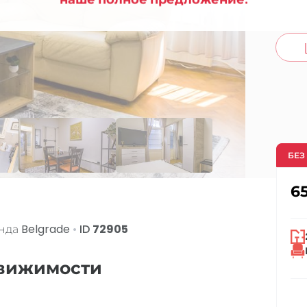
co
БЕЗ
6
енда
Belgrade
•
ID
72905
движимости