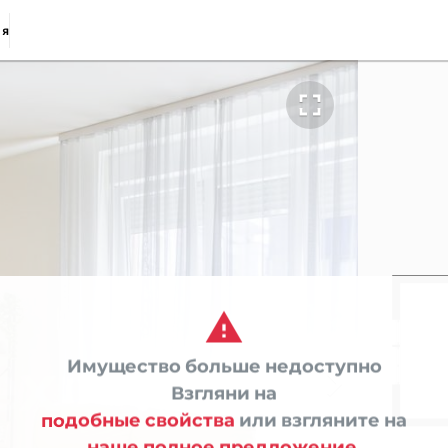
ия


Имущество больше недоступно

Взгляни на
подобные свойства
или взгляните на
наше полное предложение.