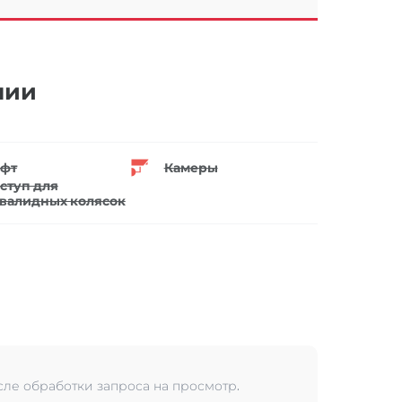
нии
фт
Камеры
ступ для
валидных колясок
сле обработки запроса на просмотр.