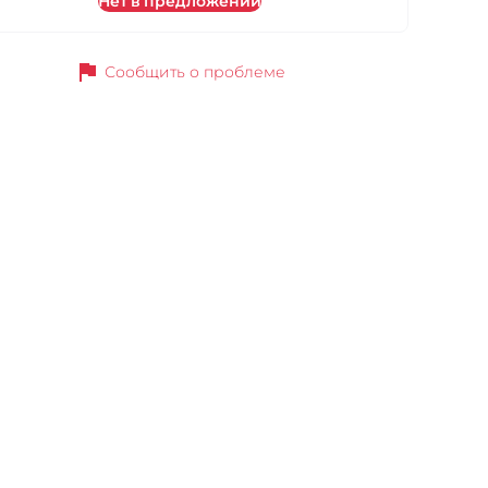
Нет в предложении
flag
Сообщить о проблеме