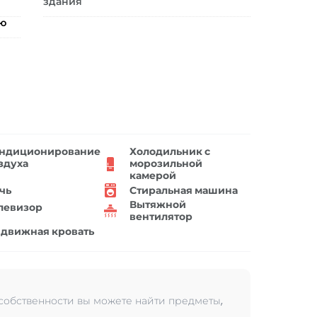
здания
ию
ндиционирование
Холодильник с
здуха
морозильной
камерой
чь
Стиральная машина
Вытяжной
левизор
вентилятор
движная кровать
 собственности вы можете найти предметы,