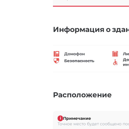
Информация о зда
Домофон
Ли
До
Безопасность
ин
Расположение
Примечание
i
Точное место будет сообщено по