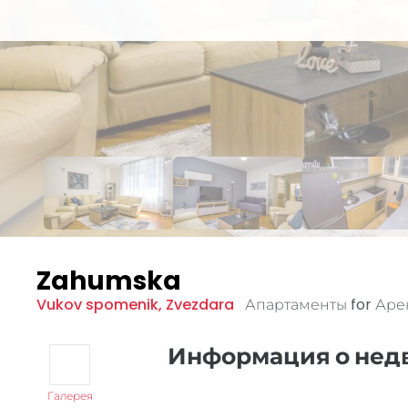
Zahumska
Vukov spomenik
,
Zvezdara
Апартаменты for Ар
Информация о не
Галерея