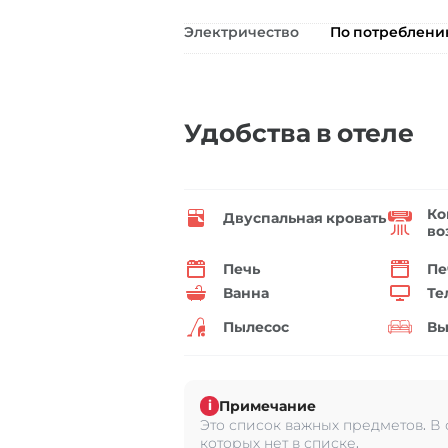
Электричество
По потреблен
Удобства в отеле
Ко
Двуспальная кровать
во
Печь
Пе
Ванна
Те
Пылесос
Вы
Примечание
i
Это список важных предметов. В
которых нет в списке.