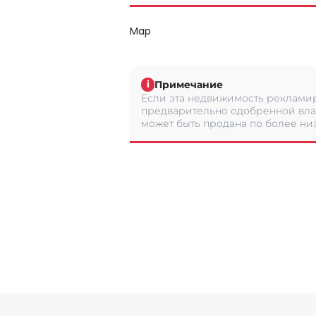
Map
Примечание
i
Если эта недвижимость рекламир
предварительно одобренной вла
может быть продана по более низ