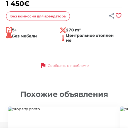
1 450
€


Без комиссии
для арендатора
5+
270 m²
Центральное отоплен
Без мебели
ие
flag
Сообщить о проблеме
Похожие объявления
ID 79679
ID 