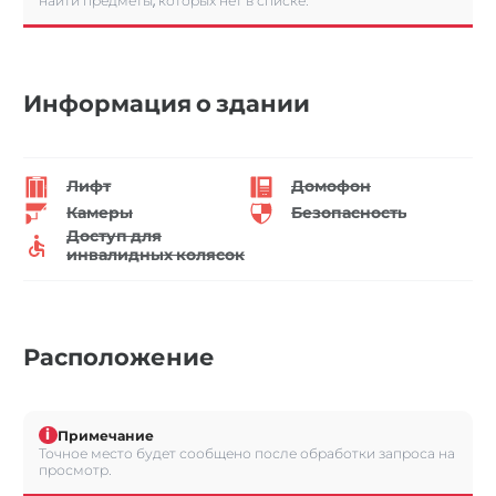
найти предметы, которых нет в списке.
Информация о здании
Лифт
Домофон
Камеры
Безопасность
Доступ для
инвалидных колясок
Расположение
i
Примечание
Точное место будет сообщено после обработки запроса на
просмотр.