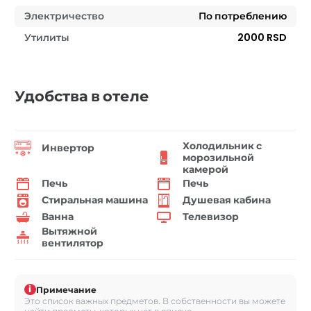
Электричество
По потреблению
Утилиты
2000 RSD
Удобства в отеле
Холодильник с
Инвертор
морозильной
камерой
Печь
Печь
Стиральная машина
Душевая кабина
Ванна
Телевизор
Вытяжной
вентилятор
i
Примечание
Это список важных предметов. В собственности вы можете