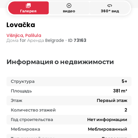
collections
play_circle_outline
360
Галерея
видео
360° вид
Первый этаж
1. этаж
2. этаж
Lovačka
Višnjica
,
Palilula
Дома for Аренда
Belgrade
•
ID
73163
Информация о недвижимости
Структура
5+
Площадь
381
m²
Этаж
Первый этаж
Количество этажей
2
Год строительства
Нет информации
Меблировка
Меблированный