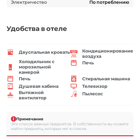
Электричество
По потреблению
Удобства в отеле
Кондиционирование
Двуспальная кровать
воздуха
Холодильник с
Печь
морозильной
камерой
Печь
Стиральная машина
Душевая кабина
Телевизор
Вытяжной
Пылесос
вентилятор
i
Примечание
Это список важных предметов. В собственности вы можете
найти предметы, которых нет в списке.