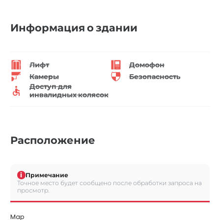
Информация о здании
Лифт
Домофон
Камеры
Безопасность
Доступ для
инвалидных колясок
Расположение
i
Примечание
Точное место будет сообщено после обработки запроса на
просмотр.
Map