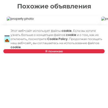
Похожие объявления
ID 76315
ID 
Этот веб-сайт использует файлы cookie. Если вы хотите
узнать больше о концепции файлов cookie и о том, как их
отключить, посмотрите
Cookie Policy
. Продолжая посещать
наш веб-сайт, вы соглашаетесь на использование файлов
cookie.
Я понимаю
350 €
5
Выберите дату
Очистить
Аренда
•
Квартира в доме
Ар
Supilova, Zvezdara
Br
Выберите время
Очистить
37 m²
Студия
Меблированный
Тип арендатора
Очистить
Количество арендаторов
Очистить