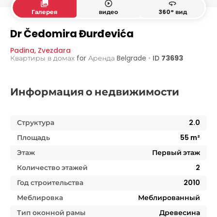
collections
play_circle_outline
360
Галерея
видео
360° вид
Dr Čedomira Đurđevića
Padina
,
Zvezdara
Квартиры в домах for Аренда
Belgrade
•
ID
73693
Информация о недвижимости
Структура
2.0
Площадь
55
m²
Этаж
Первый этаж
Количество этажей
2
Год строительства
2010
Меблировка
Меблированный
Тип оконной рамы
Древесина