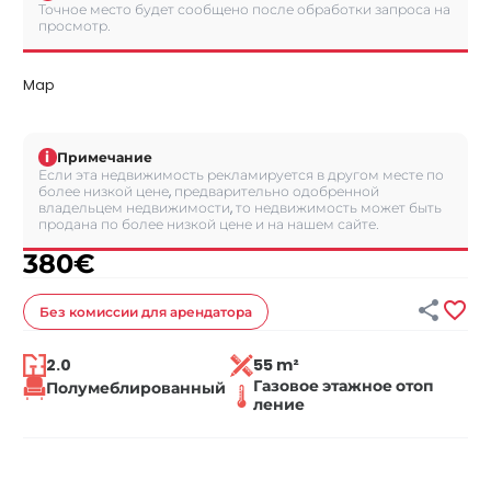
Точное место будет сообщено после обработки запроса на
просмотр.
Map
i
Примечание
Если эта недвижимость рекламируется в другом месте по
более низкой цене, предварительно одобренной
владельцем недвижимости, то недвижимость может быть
продана по более низкой цене и на нашем сайте.
380
€


Без комиссии
для арендатора
2.0
55 m²
Газовое этажное отоп
Полумеблированный
ление