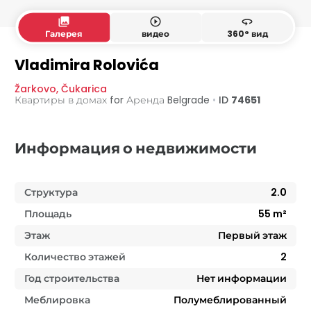
collections
play_circle_outline
360
Галерея
видео
360° вид
Vladimira Rolovića
Žarkovo
,
Čukarica
Квартиры в домах for Аренда
Belgrade
•
ID
74651
Информация о недвижимости
Структура
2.0
Площадь
55
m²
Этаж
Первый этаж
Количество этажей
2
Год строительства
Нет информации
Меблировка
Полумеблированный