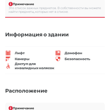
i
Примечание
Это список важных предметов. В собственности вы можете
найти предметы, которых нет в списке.
Информация о здании
Лифт
Домофон
Камеры
Безопасность
Доступ для
инвалидных колясок
Расположение
i
Примечание