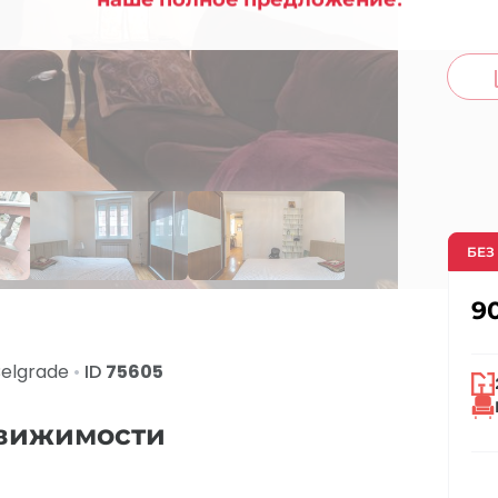
co
БЕЗ
9
Belgrade
•
ID
75605
движимости