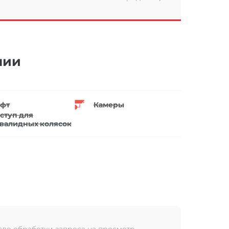
нии
фт
Камеры
ступ для
валидных колясок