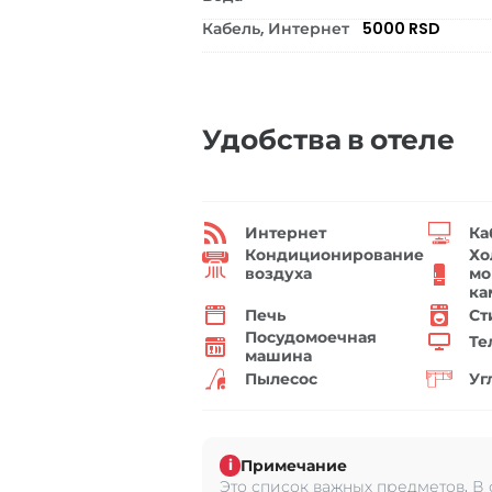
Кабель, Интернет
5000 RSD
Удобства в отеле
Интернет
Ка
Кондиционирование
Хо
воздуха
мо
ка
Печь
Ст
Посудомоечная
Те
машина
Пылесос
Уг
Примечание
i
Это список важных предметов. В