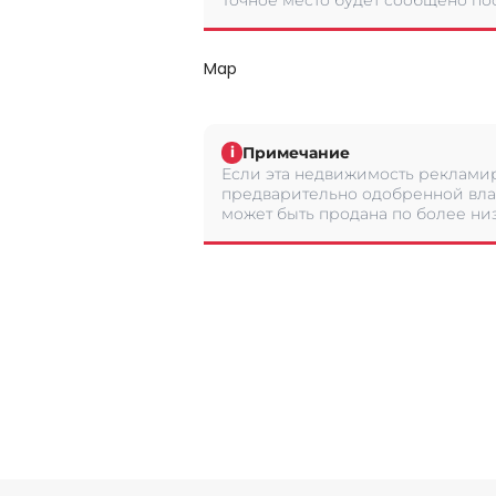
Точное место будет сообщено по
Map
Примечание
i
Если эта недвижимость рекламир
предварительно одобренной вла
может быть продана по более низ