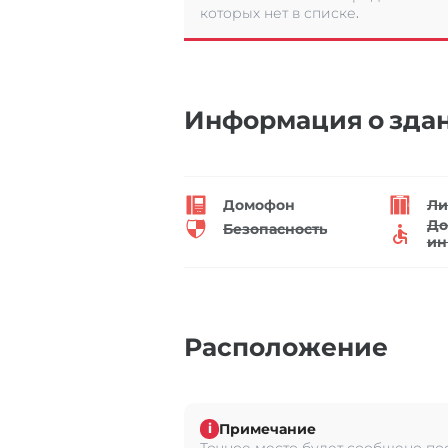
которых нет в списке.
Информация о зда
Домофон
Ли
До
Безопасность
ин
Расположение
Примечание
i