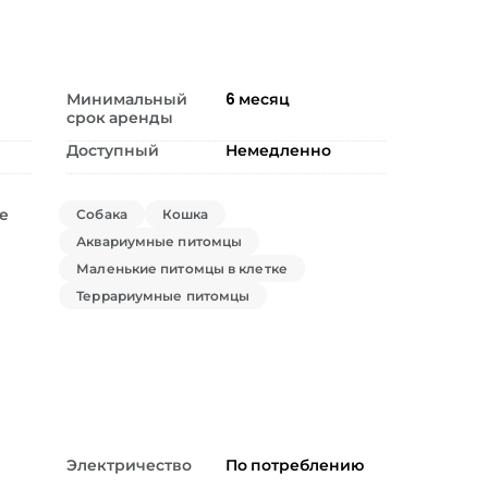
Минимальный
6
месяц
срок аренды
Доступный
Немедленно
е
Собака
Кошка
Аквариумные питомцы
Маленькие питомцы в клетке
Террариумные питомцы
Электричество
По потреблению