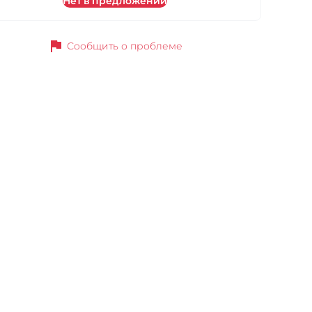
Нет в предложении
flag
Сообщить о проблеме