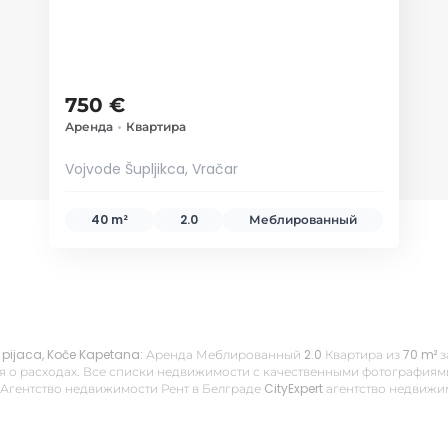
750 €
Аренда
•
Квартира
Vojvode Šupljikca, Vračar
40 m²
2.0
Меблированный
ić pijaca, Koče Kapetana: Аренда Меблированный 2.0 Квартира из 70 m² 
 о расходах. Все списки недвижимости с качественными фотографиями,
 Агентство недвижимости Рент в Белграде CityExpert агентство недвиж