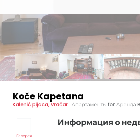
Koče Kapetana
Kalenić pijaca
,
Vračar
Апартаменты for Аренда
Информация о не
Галерея