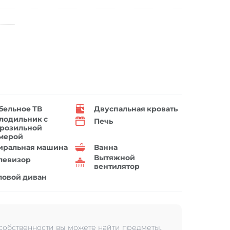
бельное ТВ
Двуспальная кровать
лодильник с
Печь
розильной
мерой
иральная машина
Ванна
Вытяжной
левизор
вентилятор
ловой диван
 собственности вы можете найти предметы,