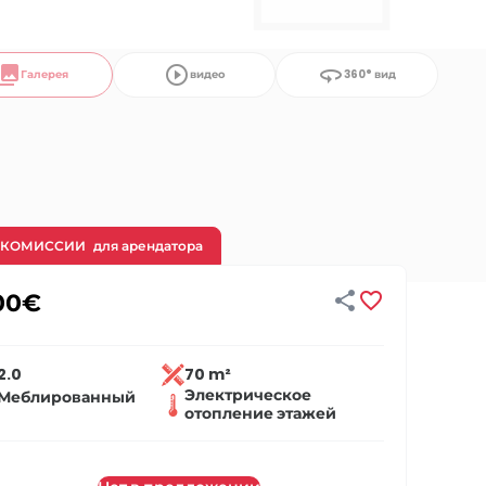
llections
play_circle_outline
360
Галерея
видео
360° вид
 КОМИССИИ
для арендатора


00
€
2.0
70 m²
Электрическое
Меблированный
отопление этажей