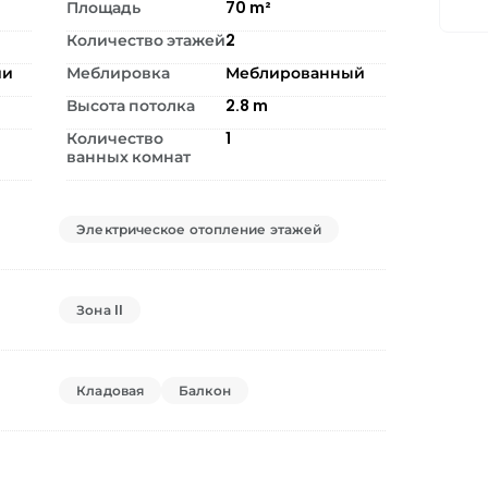
Площадь
70
m²
Количество этажей
2
ии
Меблировка
Меблированный
Высота потолка
2.8
m
Количество
1
ванных комнат
Электрическое отопление этажей
Зона II
Кладовая
Балкон