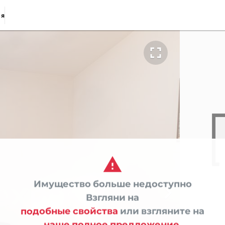
ия


Имущество больше недоступно

Взгляни на
подобные свойства
или взгляните на
наше полное предложение.