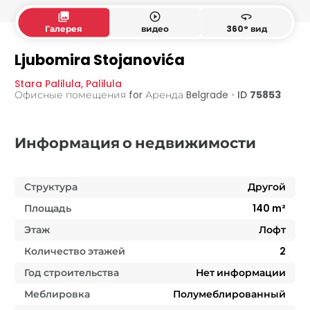
collections
play_circle_outline
360
Галерея
видео
360° вид
Ljubomira Stojanovića
Stara Palilula
,
Palilula
Офисные помещения for Аренда
Belgrade
•
ID
75853
Информация о недвижимости
Структура
Другой
Площадь
140
m²
Этаж
Лофт
Количество этажей
2
Год строительства
Нет информации
Меблировка
Полумеблированный