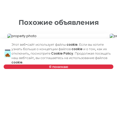
Похожие объявления
ID 62045
ID
Этот веб-сайт использует файлы cookie. Если вы хотите
узнать больше о концепции файлов cookie и о том, как их
отключить, посмотрите
Cookie Policy
. Продолжая посещать
наш веб-сайт, вы соглашаетесь на использование файлов
cookie.
Я понимаю
2 250 €
2
Выберите дату
Очистить
Аренда
•
Офисное помещение
Ар
Выберите время
Очистить
Anrija Žamea, Palilula
Lj
Тип арендатора
Очистить
250 m²
Другой
Без мебели