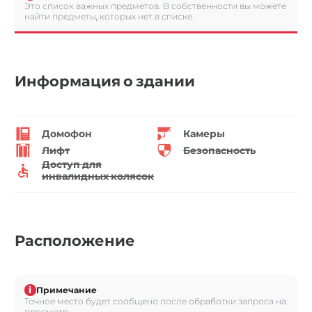
Это список важных предметов. В собственности вы можете
найти предметы, которых нет в списке.
Информация о здании
Домофон
Камеры
Лифт
Безопасность
Доступ для
инвалидных колясок
Расположение
i
Примечание
Точное место будет сообщено после обработки запроса на
просмотр.