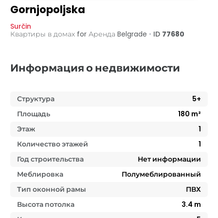
Gornjopoljska
Surčin
Квартиры в домах for Аренда
Belgrade
•
ID
77680
Информация о недвижимости
Структура
5+
Площадь
180
m²
Этаж
1
Количество этажей
1
Год строительства
Нет информации
Меблировка
Полумеблированный
Тип оконной рамы
ПВХ
Высота потолка
3.4
m