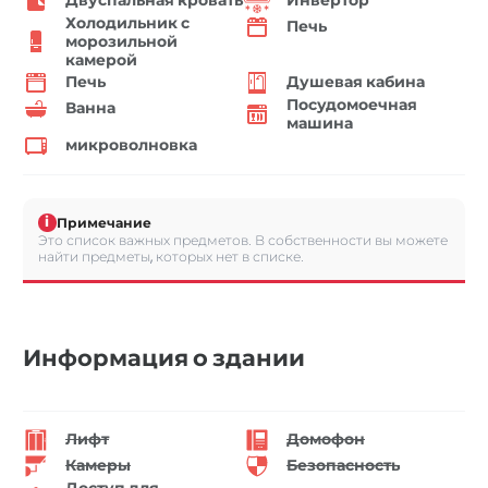
Двуспальная кровать
Инвертор
Холодильник с
Печь
морозильной
камерой
Печь
Душевая кабина
Посудомоечная
Ванна
машина
микроволновка
i
Примечание
Это список важных предметов. В собственности вы можете
найти предметы, которых нет в списке.
Информация о здании
Лифт
Домофон
Камеры
Безопасность
Доступ для