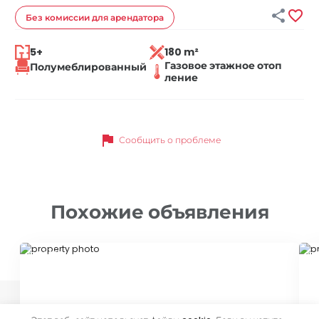


Без комиссии
для арендатора
5+
180 m²
Газовое этажное отоп
Полумеблированный
ление
flag
Сообщить о проблеме
Похожие объявления
ID 79697
ID