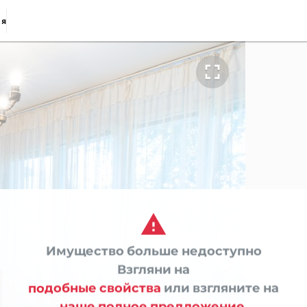
ия


Имущество больше недоступно

Взгляни на
подобные свойства
или взгляните на
наше полное предложение.