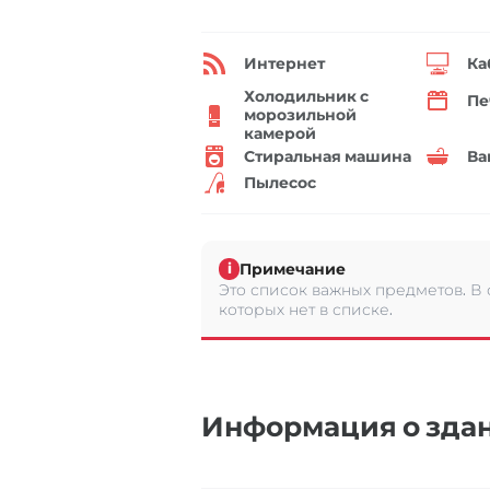
Интернет
Ка
Холодильник с
Пе
морозильной
камерой
Стиральная машина
Ва
Пылесос
Примечание
i
Это список важных предметов. В
которых нет в списке.
Информация о зда