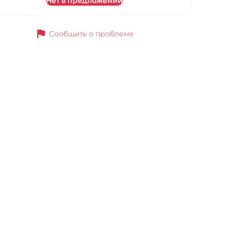
Нет в предложении
flag
Сообщить о проблеме