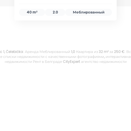
40 m²
2.0
Меблированный
ac 1, Čelebićka: Аренда Меблированный 1,0 Квартира из 32 m² за 250 €.
е списки недвижимости с качественными фотографиями, интерактивная 
недвижимости Рент в Белграде CityExpert агентство недвижимости