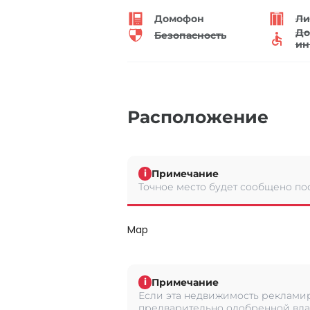
Домофон
Ли
До
Безопасность
ин
Расположение
Примечание
i
Точное место будет сообщено по
Map
Примечание
i
Если эта недвижимость рекламир
предварительно одобренной вла