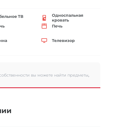
Односпальная
бельное ТВ
кровать
чь
Печь
нна
Телевизор
 собственности вы можете найти предметы,
нии