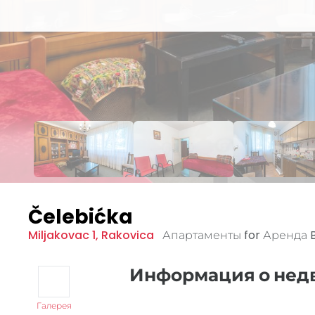
Čelebićka
Miljakovac 1
,
Rakovica
Апартаменты for Аренда
Информация о не
Галерея