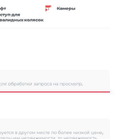
фт
Камеры
ступ для
валидных колясок
сле обработки запроса на просмотр.
уется в другом месте по более низкой цене,
дельцем недвижимости, то недвижимость