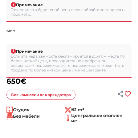
i
Примечание
Точное место будет сообщено после обработки запроса на
просмотр.
Map
i
Примечание
Если эта недвижимость рекламируется в другом месте по
более низкой цене, предварительно одобренной
владельцем недвижимости, то недвижимость может быть
продана по более низкой цене и на нашем сайте.
650
€


Без комиссии
для арендатора
Студия
62 m²
Центральное отоплен
Без мебели
ие