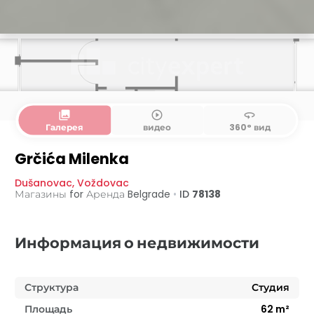
collections
play_circle_outline
360
Галерея
видео
360° вид
Grčića Milenka
Dušanovac
,
Voždovac
Магазины for Аренда
Belgrade
•
ID
78138
Информация о недвижимости
Структура
Студия
Площадь
62
m²