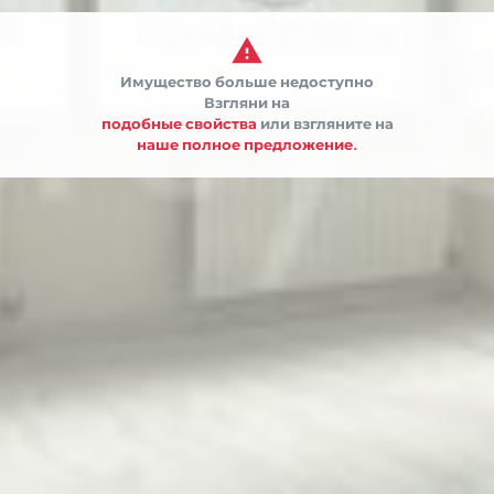

Имущество больше недоступно


Взгляни на
подобные свойства
или взгляните на
наше полное предложение.