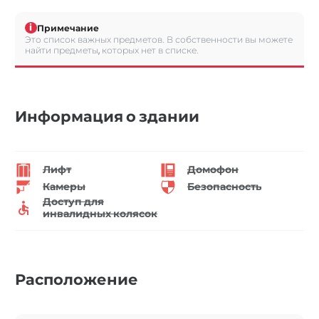
i
Примечание
Это список важных предметов. В собственности вы можете
найти предметы, которых нет в списке.
Информация о здании
Лифт
Домофон
Камеры
Безопасность
Доступ для
инвалидных колясок
Расположение