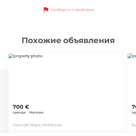
flag
Сообщить о проблеме
Похожие объявления
ID 74609
ID
700 €
7
Аренда
•
Магазин
Ар
Vojvode Stepe, Voždovac
K