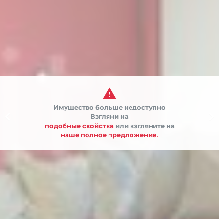

Имущество больше недоступно


Взгляни на
подобные свойства
или взгляните на
наше полное предложение.