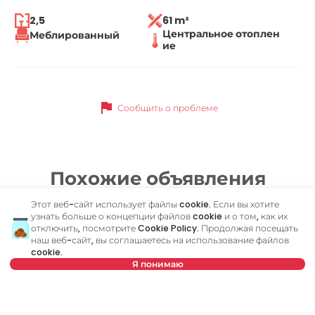
2,5
61 m²
Центральное отоплен
Меблированный
ие
flag
Сообщить о проблеме
Похожие объявления
Этот веб-сайт использует файлы cookie. Если вы хотите
узнать больше о концепции файлов cookie и о том, как их
ID 78478
ID
отключить, посмотрите
Cookie Policy
. Продолжая посещать
наш веб-сайт, вы соглашаетесь на использование файлов
cookie.
Я понимаю
Нет в предложении