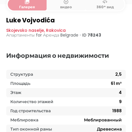
collections
play_circle_outline
360
Галерея
видео
360° вид
Luke Vojvodića
Skojevsko naselje
,
Rakovica
Апартаменты for Аренда
Belgrade
•
ID
78243
Информация о недвижимости
Структура
2,5
Площадь
61
m²
Этаж
4
Количество этажей
9
Год строительства
1988
Меблировка
Меблированный
Тип оконной рамы
Древесина