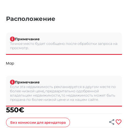
Расположение
i
Примечание
Точное место будет сообщено после обработки запроса на
просмотр.
Map
i
Примечание
Если эта недвижимость рекламируется в другом месте по
более низкой цене, предварительно одобренной
владельцем недвижимости, то недвижимость может быть
продана по более низкой цене и на нашем сайте.
550
€


Без комиссии
для арендатора