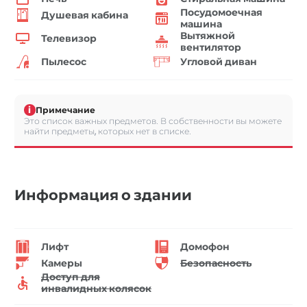
Посудомоечная
Душевая кабина
машина
Вытяжной
Телевизор
вентилятор
Пылесос
Угловой диван
i
Примечание
Это список важных предметов. В собственности вы можете
найти предметы, которых нет в списке.
Информация о здании
Лифт
Домофон
Камеры
Безопасность
Доступ для
инвалидных колясок