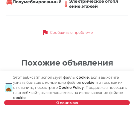
Электрическое отопл
Полумеблированный
ение этажей
flag
Сообщить о проблеме
Похожие объявления
Этот веб-сайт использует файлы cookie. Если вы хотите
ID 46237
ID
узнать больше о концепции файлов cookie и о том, как их
отключить, посмотрите
Cookie Policy
. Продолжая посещать
наш веб-сайт, вы соглашаетесь на использование файлов
cookie.
Я понимаю
Выберите дату
Очистить
2 500 €
2
Выберите время
Очистить
Аренда
•
Квартира
Ар