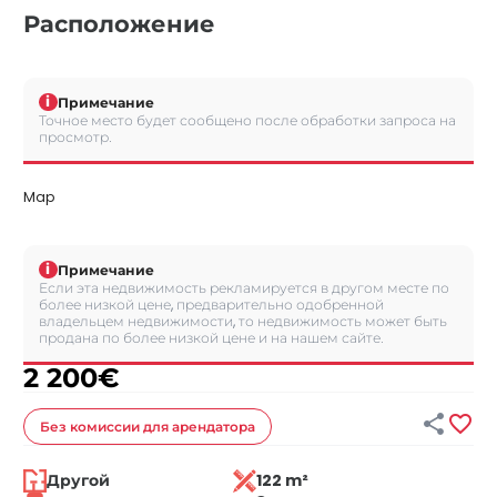
Расположение
i
Примечание
Точное место будет сообщено после обработки запроса на
просмотр.
Map
i
Примечание
Если эта недвижимость рекламируется в другом месте по
более низкой цене, предварительно одобренной
владельцем недвижимости, то недвижимость может быть
продана по более низкой цене и на нашем сайте.
2 200
€


Без комиссии
для арендатора
Другой
122 m²