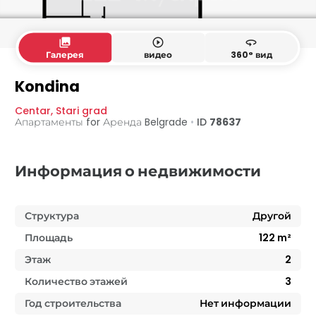
collections
play_circle_outline
360
Галерея
видео
360° вид
Kondina
Centar
,
Stari grad
Апартаменты for Аренда
Belgrade
•
ID
78637
Информация о недвижимости
Структура
Другой
Площадь
122
m²
Этаж
2
Количество этажей
3
Год строительства
Нет информации