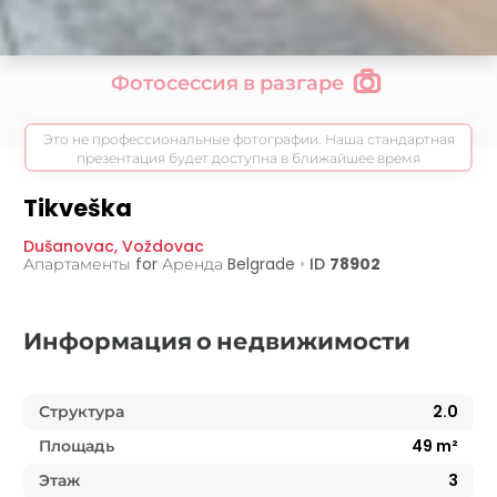
Фотосессия в разгаре
Это не профессиональные фотографии. Наша стандартная
презентация будет доступна в ближайшее время
Tikveška
Dušanovac
,
Voždovac
Апартаменты for Аренда
Belgrade
•
ID
78902
Информация о недвижимости
Структура
2.0
Площадь
49
m²
Этаж
3