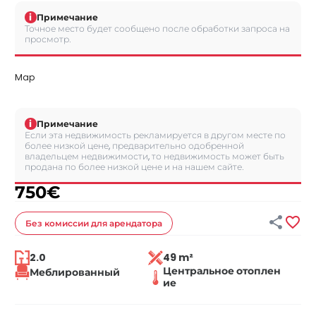
i
Примечание
Точное место будет сообщено после обработки запроса на
просмотр.
Map
i
Примечание
Если эта недвижимость рекламируется в другом месте по
более низкой цене, предварительно одобренной
владельцем недвижимости, то недвижимость может быть
продана по более низкой цене и на нашем сайте.
750
€


Без комиссии
для арендатора
2.0
49 m²
Центральное отоплен
Меблированный
ие