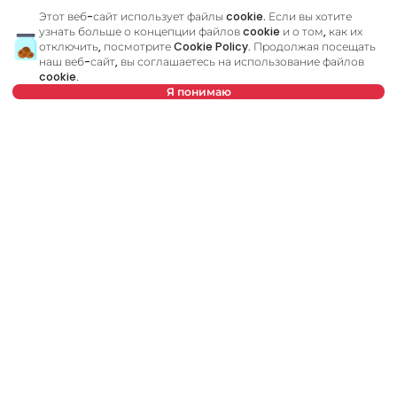
65 m²
3.0
Меблированный
Этот веб-сайт использует файлы cookie. Если вы хотите
узнать больше о концепции файлов cookie и о том, как их
отключить, посмотрите
Cookie Policy
. Продолжая посещать
наш веб-сайт, вы соглашаетесь на использование файлов
cookie.
Я понимаю
Снять квартиру в Белград, Сербия, Voždovac, Dušanovac,
Tikveška: Аренда Меблированный 2.0 Квартира из 49 m² за 750 €.
Нет в предложении
Вся недвижимость в аренду в Белграде с фотографиями, видео,
подробным описанием и сведения о расходах. Все списки
недвижимости с качественными фотографиями, интерактивная
планировка объекта и обзор объекта на 360°. Агентство
недвижимости Рент в Белграде CityExpert агентство
недвижимости