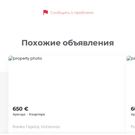
flag
Сообщить о проблеме
Похожие объявления
ID 73062
ID 
650 €
6
Аренда
•
Квартира
Ар
Ranka Tajsića, Voždovac
P