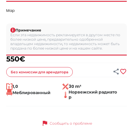
Map
i
Примечание
Если эта недвижимость рекламируется в другом месте по
более низкой цене, предварительно одобренной
владельцем недвижимости, то недвижимость может быть
продана по более низкой цене и на нашем сайте.
550
€


Без комиссии
для арендатора
1,0
30 m²
Норвежский радиато
Меблированный
р
flag
Сообщить о проблеме