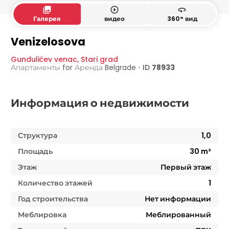
collections
play_circle_outline
360
Галерея
видео
360° вид
Venizelosova
Gundulićev venac
,
Stari grad
Апартаменты for Аренда
Belgrade
•
ID
78933
Информация о недвижимости
Структура
1,0
Площадь
30
m²
Этаж
Первый этаж
Количество этажей
1
Год строительства
Нет информации
Меблировка
Меблированный