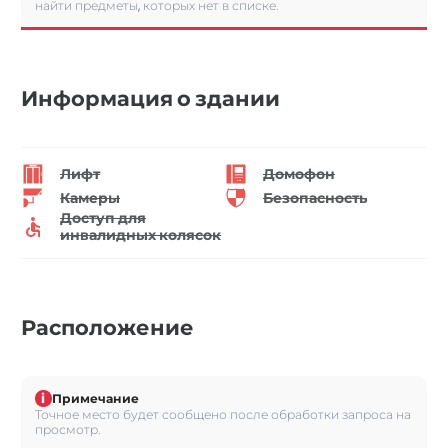
найти предметы, которых нет в списке.
Информация о здании
Лифт
Домофон
Камеры
Безопасность
Доступ для
инвалидных колясок
Расположение
i
Примечание
Точное место будет сообщено после обработки запроса на
просмотр.