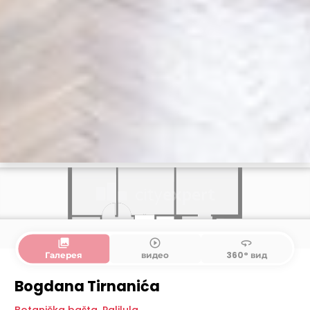
collections
play_circle_outline
360
Галерея
видео
360° вид
Bogdana Tirnanića