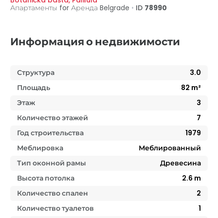
Botanička bašta
,
Palilula
Апартаменты for Аренда
Belgrade
•
ID
78990
Информация о недвижимости
Структура
3.0
Площадь
82
m²
Этаж
3
Количество этажей
7
Год строительства
1979
Меблировка
Меблированный
Тип оконной рамы
Древесина
Высота потолка
2.6
m
Количество спален
2
Количество туалетов
1