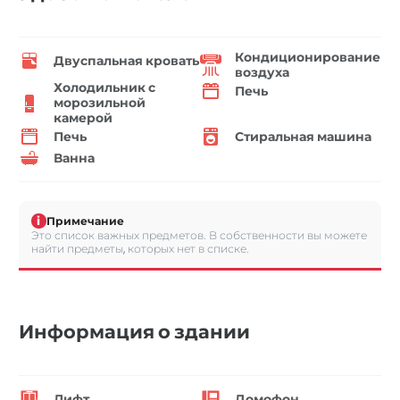
Кондиционирование
Двуспальная кровать
воздуха
Холодильник с
Печь
морозильной
камерой
Печь
Стиральная машина
Ванна
i
Примечание
Это список важных предметов. В собственности вы можете
найти предметы, которых нет в списке.
Информация о здании
Лифт
Домофон