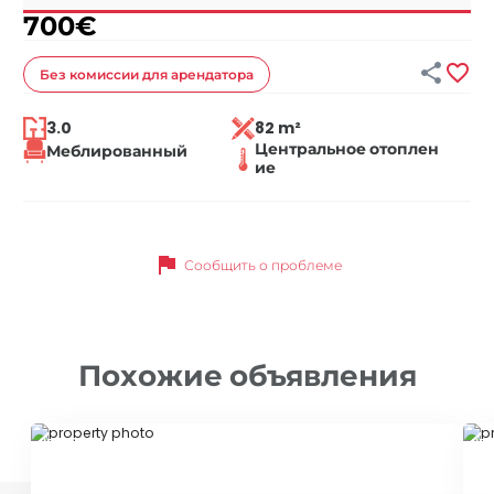
700
€


Без комиссии
для арендатора
3.0
82 m²
Центральное отоплен
Меблированный
ие
flag
Сообщить о проблеме
Похожие объявления
ID 10032
ID