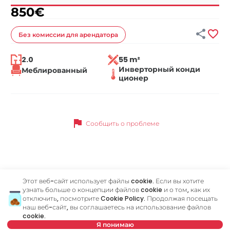
850
€


Без комиссии
для арендатора
2.0
55 m²
Инверторный конди
Меблированный
ционер
flag
Сообщить о проблеме
Похожие объявления
Этот веб-сайт использует файлы cookie. Если вы хотите
узнать больше о концепции файлов cookie и о том, как их
отключить, посмотрите
Cookie Policy
. Продолжая посещать
ID 10693
ID
наш веб-сайт, вы соглашаетесь на использование файлов
cookie.
Я понимаю