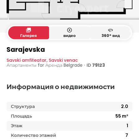
collections
play_circle_outline
360
Галерея
видео
360° вид
Sarajevska
Savski amfiteatar
,
Savski venac
Апартаменты for Аренда
Belgrade
•
ID
79123
Информация о недвижимости
Структура
2.0
Площадь
55
m²
Этаж
1
Количество этажей
7