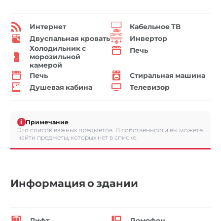
Интернет
Кабельное ТВ
Двуспальная кровать
Инвертор
Холодильник с
Печь
морозильной
камерой
Печь
Стиральная машина
Душевая кабина
Телевизор
i
Примечание
Это список важных предметов. В собственности вы можете
найти предметы, которых нет в списке.
Информация о здании
Лифт
Домофон