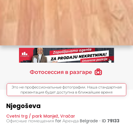
Фотосессия в разгаре
Это не профессиональные фотографии. Наша стандартная
презентация будет доступна в ближайшее время
Njegoševa
Cvetni trg / park Manjež
,
Vračar
Офисные помещения for Аренда
Belgrade
•
ID
79133