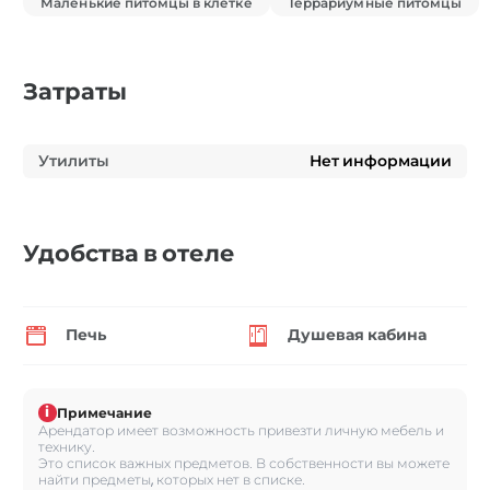
Маленькие питомцы в клетке
Террариумные питомцы
Затраты
Утилиты
Нет информации
Удобства в отеле
Печь
Душевая кабина
i
Примечание
Арендатор имеет возможность привезти личную мебель и
технику.
Это список важных предметов. В собственности вы можете
найти предметы, которых нет в списке.