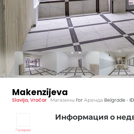
Makenzijeva
Slavija
,
Vračar
Магазины for Аренда
Belgrade
•
ID
Информация о не
Галерея