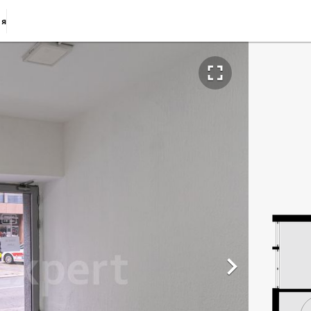
ия

