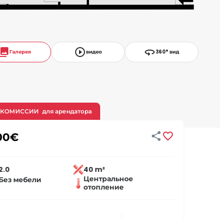
llections
play_circle_outline
360
Галерея
видео
360° вид
 КОМИССИИ
для арендатора


00
€
2.0
40 m²
Центральное
Без мебели
отопление