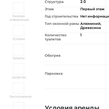
Структура
2.0
Этаж
Первый этаж
Год строительства
Нет информац
Базовая
информация
Тип оконной рамы
Алюминий,
Древесина
Количество
1
туалетов
Условия
Обогрев
Затраты
Парковка
Удобства
Расположение
Условия аренды