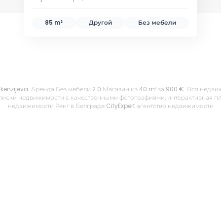
85 m²
Другой
Без мебели
Makenzijeva: Аренда Без мебели 2.0 Магазин из 40 m² за 900 €. Вся нед
иски недвижимости с качественными фотографиями, интерактивная пла
недвижимости Рент в Белграде CityExpert агентство недвижимости