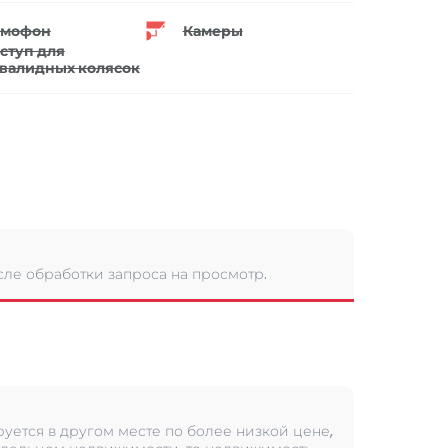
мофон
Камеры
ступ для
валидных колясок
сле обработки запроса на просмотр.
уется в другом месте по более низкой цене,