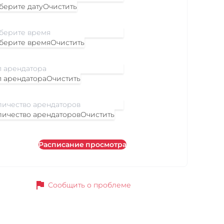
берите дату
Очистить
берите время
Очистить
п арендатора
Очистить
личество арендаторов
Очистить
Расписание просмотра
flag
Сообщить о проблеме