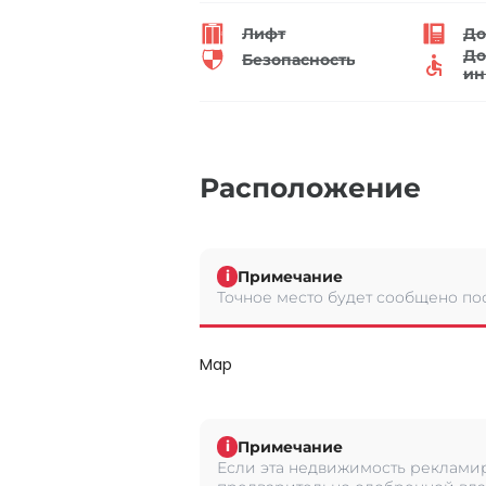
Лифт
До
До
Безопасность
ин
Расположение
Примечание
i
Точное место будет сообщено по
Map
Примечание
i
Если эта недвижимость рекламир