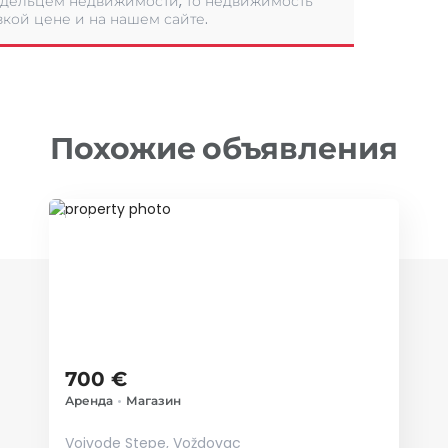
дельцем недвижимости, то недвижимость
кой цене и на нашем сайте.
Похожие объявления
ID 74609
700 €
Аренда
•
Магазин
Vojvode Stepe, Voždovac