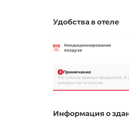
Удобства в отеле
Кондиционирование
воздуха
Примечание
i
Это список важных предметов. В
которых нет в списке.
Информация о зда