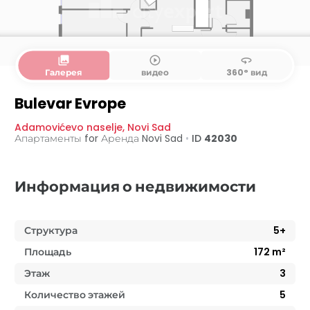
collections
play_circle_outline
360
Галерея
видео
360° вид
Bulevar Evrope
Adamovićevo naselje
,
Novi Sad
Апартаменты for Аренда
Novi Sad
•
ID
42030
Информация о недвижимости
Структура
5+
Площадь
172
m²
Этаж
3
Количество этажей
5