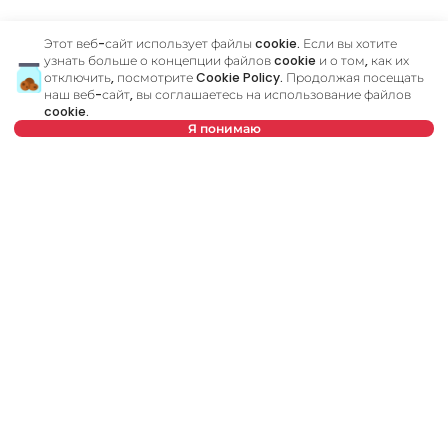
Этот веб-сайт использует файлы cookie. Если вы хотите
узнать больше о концепции файлов cookie и о том, как их
Похожие объявления
отключить, посмотрите
Cookie Policy
. Продолжая посещать
наш веб-сайт, вы соглашаетесь на использование файлов
cookie.
Я понимаю
ID 79635
ID
Нет в предложении
850 €
9
Аренда
•
Квартира
Ар
Modene, Novi Sad
Pu
82 m²
2.0
Меблированный