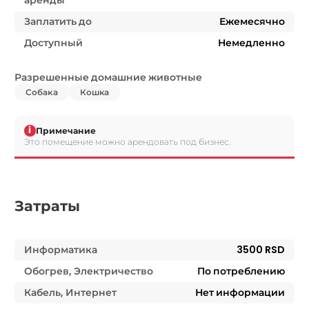
Заплатить до
Ежемесячно
Доступный
Немедленно
Разрешенные домашние животные
Собака
Кошка
i
Примечание
Это помещение можно арендовать под бизнес.
Затраты
Информатика
3500 RSD
Обогрев, Электричество
По потреблению
Кабель, Интернет
Нет информации