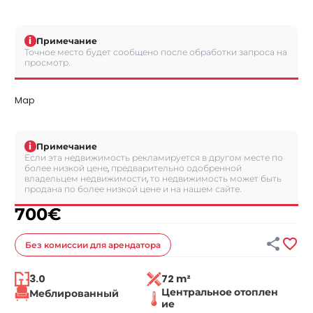
i
Примечание
Точное место будет сообщено после обработки запроса на
просмотр.
Map
i
Примечание
Если эта недвижимость рекламируется в другом месте по
более низкой цене, предварительно одобренной
владельцем недвижимости, то недвижимость может быть
продана по более низкой цене и на нашем сайте.
700
€


Без комиссии
для арендатора
3.0
72 m²
Центральное отоплен
Меблированный
ие