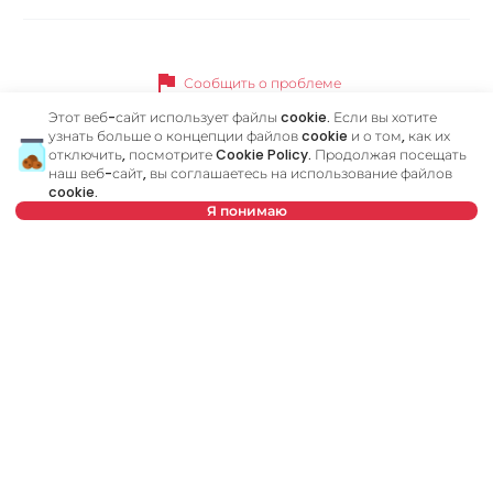
flag
Сообщить о проблеме
Этот веб-сайт использует файлы cookie. Если вы хотите
узнать больше о концепции файлов cookie и о том, как их
отключить, посмотрите
Cookie Policy
. Продолжая посещать
наш веб-сайт, вы соглашаетесь на использование файлов
Похожие объявления
cookie.
Я понимаю
ID 79695
ID
Нет в предложении
600 €
6
Аренда
•
Квартира
Ар