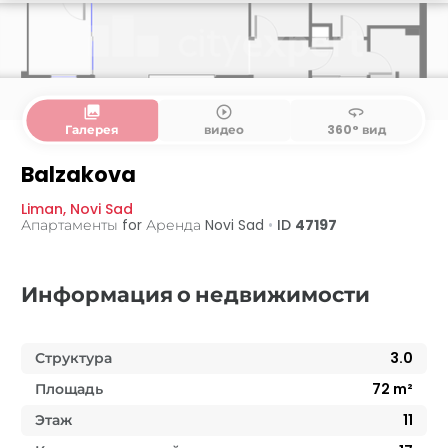
collections
play_circle_outline
360
Галерея
видео
360° вид
Balzakova
Liman
,
Novi Sad
Апартаменты for Аренда
Novi Sad
•
ID
47197
Информация о недвижимости
Структура
3.0
Площадь
72
m²
Этаж
11