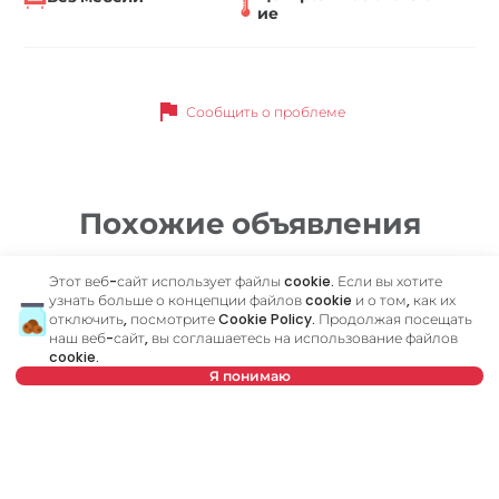
ие
flag
Сообщить о проблеме
Похожие объявления
Этот веб-сайт использует файлы cookie. Если вы хотите
ID 79094
ID
узнать больше о концепции файлов cookie и о том, как их
отключить, посмотрите
Cookie Policy
. Продолжая посещать
наш веб-сайт, вы соглашаетесь на использование файлов
cookie.
Я понимаю
Выберите дату
Очистить
1 500 €
9
Выберите время
Очистить
Аренда
•
Квартира
Ар