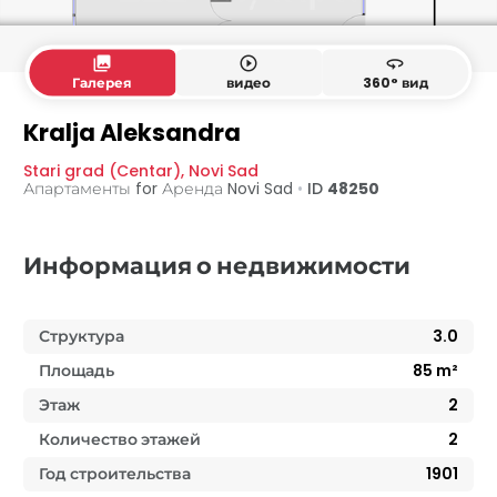
collections
play_circle_outline
360
Галерея
видео
360° вид
Kralja Aleksandra
Stari grad (Centar)
,
Novi Sad
Апартаменты for Аренда
Novi Sad
•
ID
48250
Информация о недвижимости
Структура
3.0
Площадь
85
m²
Этаж
2
Количество этажей
2
Год строительства
1901