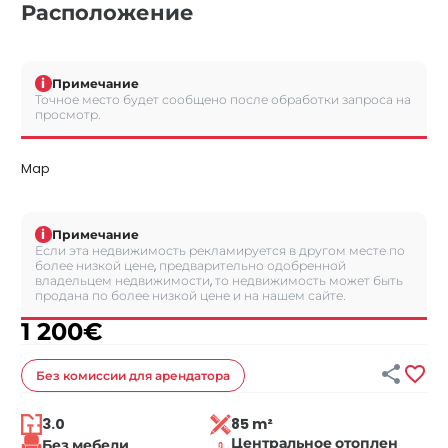
Расположение
i
Примечание
Точное место будет сообщено после обработки запроса на
просмотр.
Map
i
Примечание
Если эта недвижимость рекламируется в другом месте по
более низкой цене, предварительно одобренной
владельцем недвижимости, то недвижимость может быть
продана по более низкой цене и на нашем сайте.
1 200
€


Без комиссии
для арендатора
3.0
85 m²
Центральное отоплен
Без мебели