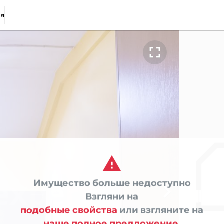
ия


Имущество больше недоступно

Взгляни на
подобные свойства
или взгляните на
наше полное предложение.