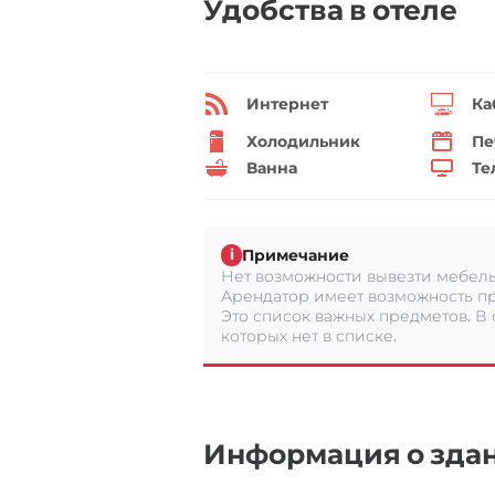
Удобства в отеле
Интернет
Ка
Холодильник
Пе
Ванна
Те
Примечание
i
Нет возможности вывезти мебель 
Арендатор имеет возможность пр
Это список важных предметов. В
которых нет в списке.
Информация о зда