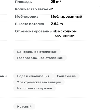
Площадь
25
m²
Количество этажей
2
Меблировка
Меблированный
Высота потолка
2.64
m
Отремонтированный
В исходном
состоянии
Центральное отопление
Газовое этажное отопление
ваны
Вода и канализация
Сантехника
Электрическая инсталяция
Напольные покрытия
Красный