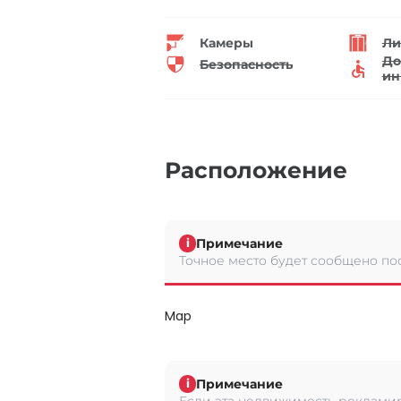
Камеры
Ли
До
Безопасность
ин
Расположение
Примечание
i
Точное место будет сообщено по
Map
Примечание
i