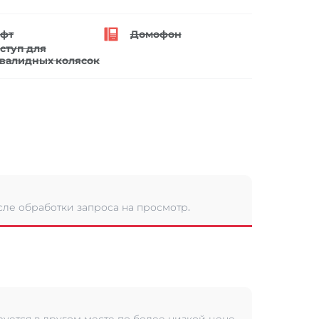
фт
Домофон
ступ для
валидных колясок
сле обработки запроса на просмотр.