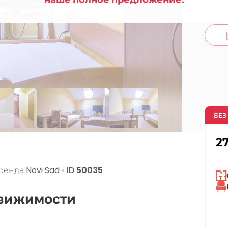
co
БЕЗ
2
Аренда
Novi Sad
•
ID
50035
движимости