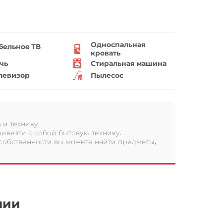
Односпальная
бельное ТВ
кровать
чь
Стиральная машина
левизор
Пылесос
и технику.
ивезти с собой бытовую технику.
 собственности вы можете найти предметы,
нии