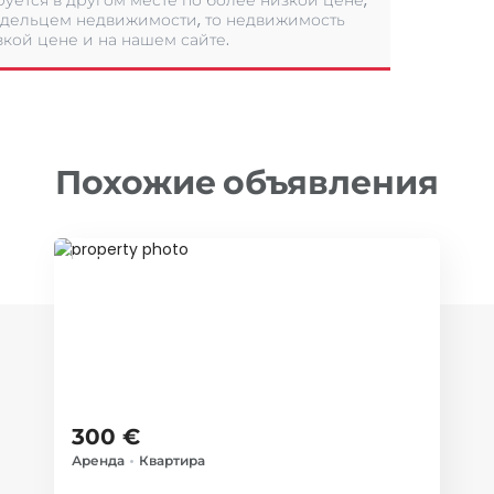
уется в другом месте по более низкой цене,
дельцем недвижимости, то недвижимость
кой цене и на нашем сайте.
Похожие объявления
ID 72464
300 €
Аренда
•
Квартира