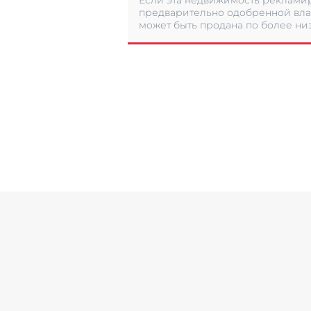
Если эта недвижимость рекламир
предварительно одобренной вла
может быть продана по более низ