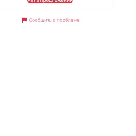
Нет в предложении
flag
Сообщить о проблеме