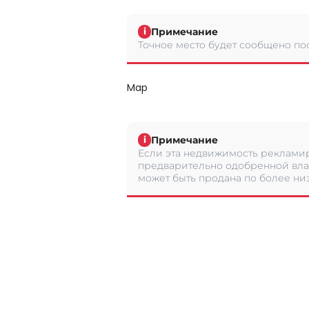
Примечание
i
Точное место будет сообщено по
Map
Примечание
i
Если эта недвижимость рекламир
предварительно одобренной вла
может быть продана по более низ