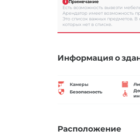
Примечание
i
Есть возможность вывезти мебель
Арендатор имеет возможность пр
Это список важных предметов. В
которых нет в списке.
Информация о зда
Камеры
Ли
До
Безопасность
ин
Расположение