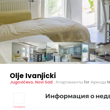
Olje Ivanjicki
Jugovićevo
,
Novi Sad
Апартаменты for Аренда
N
Информация о не
Галерея