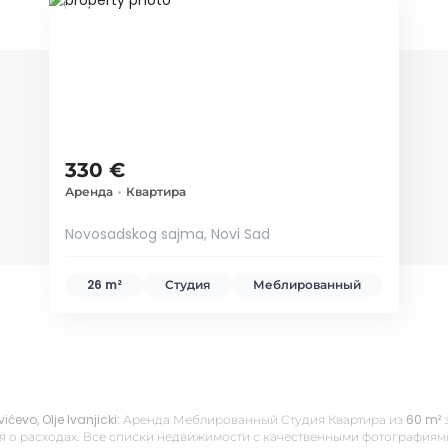
ID 37846
330 €
Аренда
•
Квартира
Novosadskog sajma, Novi Sad
26 m²
Студия
Меблированный
vićevo, Olje Ivanjicki: Аренда Меблированный Студия Квартира из 60 m²
 о расходах. Все списки недвижимости с качественными фотографиями,