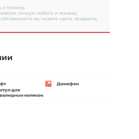
 и технику.
ивезти личную мебель и технику.
 собственности вы можете найти предметы,
нии
фт
Домофон
ступ для
валидных колясок