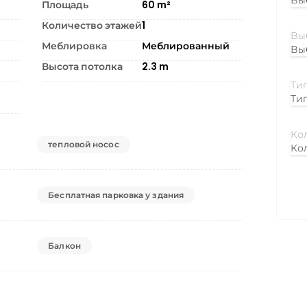
Вы
Площадь
60
m²
Количество этажей
1
Меблировка
Меблированный
Вы
Высота потолка
2.3
m
Ти
тепловой носос
Ко
Бесплатная парковка у здания
Балкон