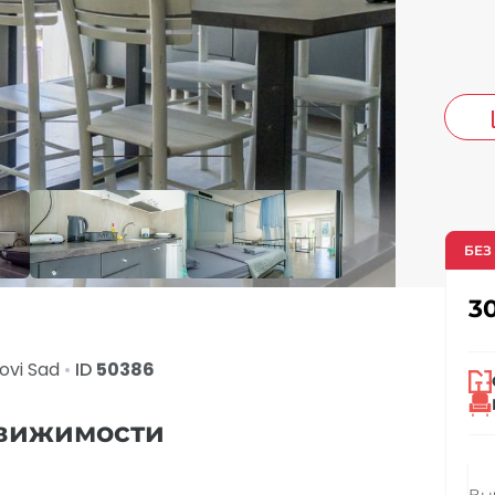
co
БЕЗ
3
ovi Sad
•
ID
50386
движимости