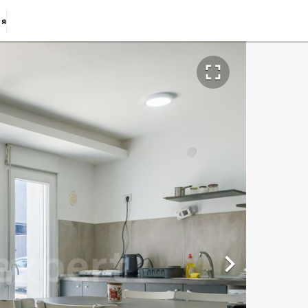
ия

