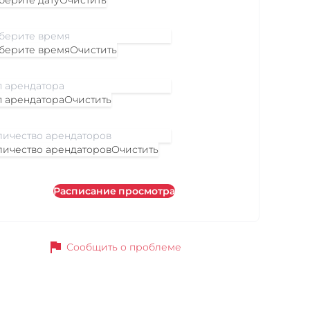
берите дату
Очистить
берите время
Очистить
п арендатора
Очистить
личество арендаторов
Очистить
Расписание просмотра
flag
Сообщить о проблеме