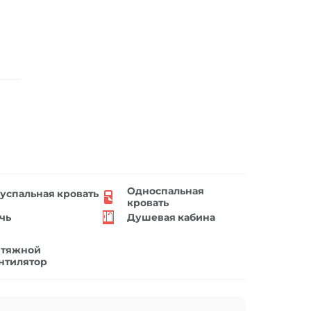
Односпальная
успальная кровать
кровать
чь
Душевая кабина
тяжной
нтилятор