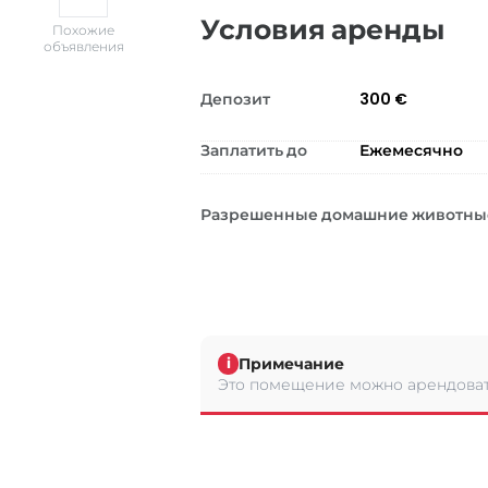
Условия аренды
Похожие
объявления
Депозит
300 €
Заплатить до
Ежемесячно
Разрешенные домашние животны
Примечание
i
Это помещение можно арендоват