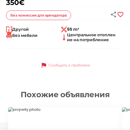
350
€


Без комиссии
для арендатора
Другой
65 m²
Центральное отоплен
Без мебели
ие на потребление
flag
Сообщить о проблеме
Похожие объявления
ID 65037
ID