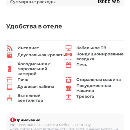
Суммарные расходы
18000 RSD
Удобства в отеле
Интернет
Кабельное ТВ
Кондиционирование
Двуспальная кровать
воздуха
Холодильник с
Печь
морозильной
камерой
Печь
Стиральная машина
Посудомоечная
Душевая кабина
машина
Вытяжной
Тревога
вентилятор
i
Примечание
Нет возможности вывезти мебель и технику.
Арендатор имеет возможность привезти личную мебель и