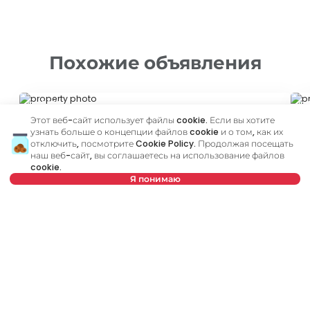
Похожие объявления
ID 65906
ID
Этот веб-сайт использует файлы cookie. Если вы хотите
узнать больше о концепции файлов cookie и о том, как их
отключить, посмотрите
Cookie Policy
. Продолжая посещать
наш веб-сайт, вы соглашаетесь на использование файлов
cookie.
Я понимаю
460 €
6
Нет в предложении
Аренда
•
Квартира
Ар
Podgorička, Novi Sad
Pe
28 m²
1,5
Меблированный