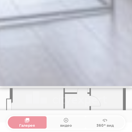
collections
play_circle_outline
360
Галерея
видео
360° вид