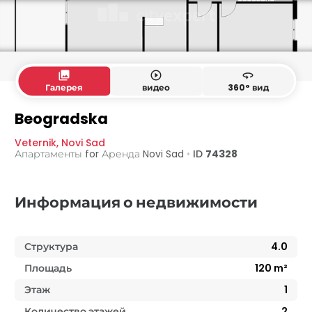
collections
play_circle_outline
360
Галерея
видео
360° вид
Первый этаж
1. этаж
Beogradska
Veternik
,
Novi Sad
Апартаменты for Аренда
Novi Sad
•
ID
74328
Информация о недвижимости
Структура
4.0
Площадь
120
m²
Этаж
1
Количество этажей
2