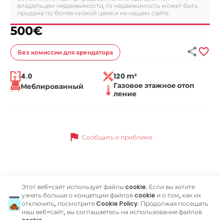
владельцем недвижимости, то недвижимость может быть
продана по более низкой цене и на нашем сайте.
500
€


Без комиссии
для арендатора
4.0
120 m²
Газовое этажное отоп
Меблированный
ление
flag
Сообщить о проблеме
Похожие объявления
Этот веб-сайт использует файлы cookie. Если вы хотите
узнать больше о концепции файлов cookie и о том, как их
отключить, посмотрите
Cookie Policy
. Продолжая посещать
наш веб-сайт, вы соглашаетесь на использование файлов
ID 65906
ID