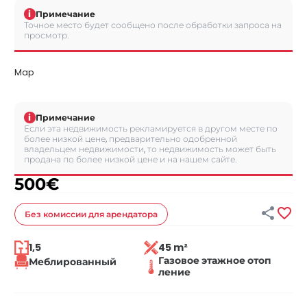
i
Примечание
Точное место будет сообщено после обработки запроса на
просмотр.
Map
i
Примечание
Если эта недвижимость рекламируется в другом месте по
более низкой цене, предварительно одобренной
владельцем недвижимости, то недвижимость может быть
продана по более низкой цене и на нашем сайте.
500
€


Без комиссии
для арендатора
1,5
45 m²
Газовое этажное отоп
Меблированный
ление