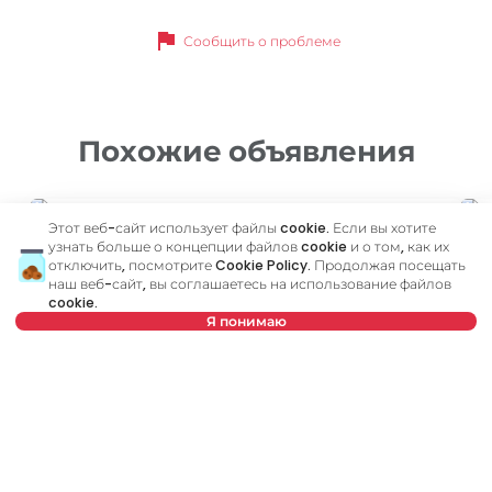
flag
Сообщить о проблеме
Похожие объявления
ID 65906
ID
Этот веб-сайт использует файлы cookie. Если вы хотите
узнать больше о концепции файлов cookie и о том, как их
отключить, посмотрите
Cookie Policy
. Продолжая посещать
наш веб-сайт, вы соглашаетесь на использование файлов
cookie.
Я понимаю
Нет в предложении
460 €
6
Аренда
•
Квартира
Ар
Podgorička, Novi Sad
Pe