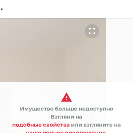
ия


Имущество больше недоступно

Взгляни на
подобные свойства
или взгляните на
наше полное предложение.