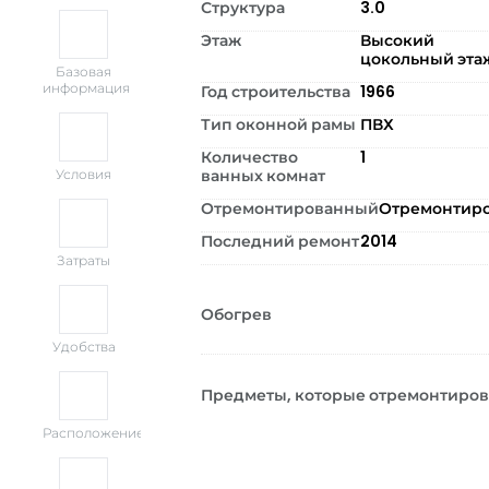
Структура
3.0
Этаж
Высокий
цокольный эта
Базовая
информация
Год строительства
1966
Тип оконной рамы
ПВХ
Количество
1
ванных комнат
Условия
Отремонтированный
Отремонтир
Последний ремонт
2014
Затраты
Обогрев
Удобства
Предметы, которые отремонтиро
Расположение