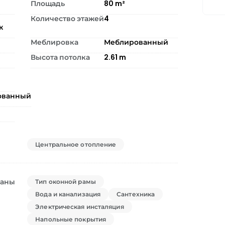
Площадь
80
m²
Количество этажей
4
ж
Меблировка
Меблированный
Высота потолка
2.61
m
ованный
Центральное отопление
ваны
Тип оконной рамы
Вода и канализация
Сантехника
Электрическая инсталяция
Напольные покрытия