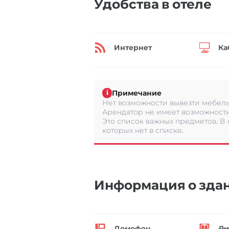
Удобства в отеле
Интернет
Ка
Примечание
i
Нет возможности вывезти мебель 
Арендатор не имеет возможности
Это список важных предметов. В
которых нет в списке.
Информация о зда
Домофон
Ли