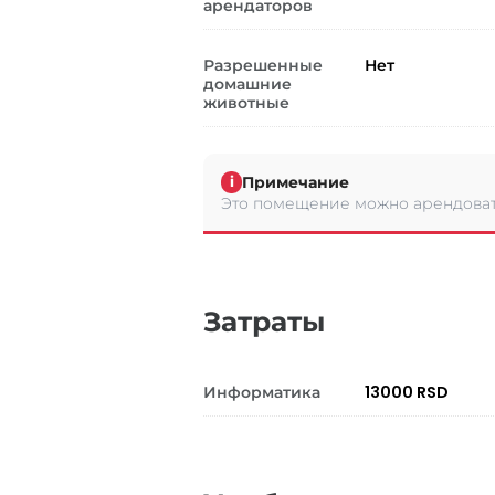
арендаторов
Разрешенные
Нет
домашние
животные
Примечание
i
Это помещение можно арендоват
Затраты
Информатика
13000 RSD