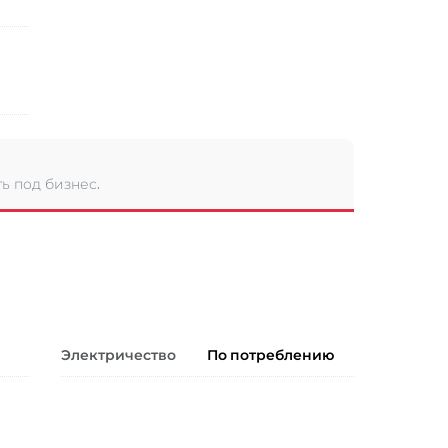
ь под бизнес.
Электричество
По потреблению