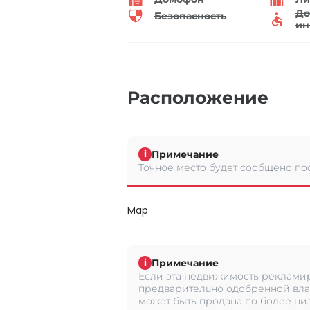
До
Безопасность
ин
Расположение
Примечание
i
Точное место будет сообщено по
Map
Примечание
i
Если эта недвижимость рекламир
предварительно одобренной вла
может быть продана по более низ