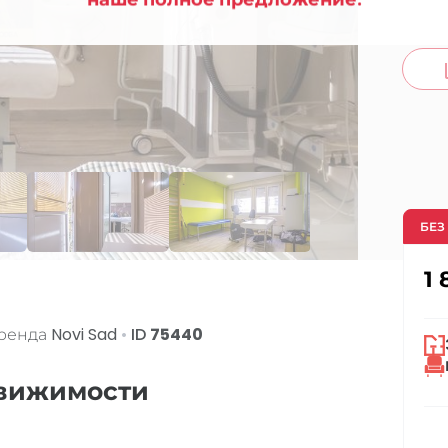
co
БЕЗ
1 
Аренда
Novi Sad
•
ID
75440
движимости