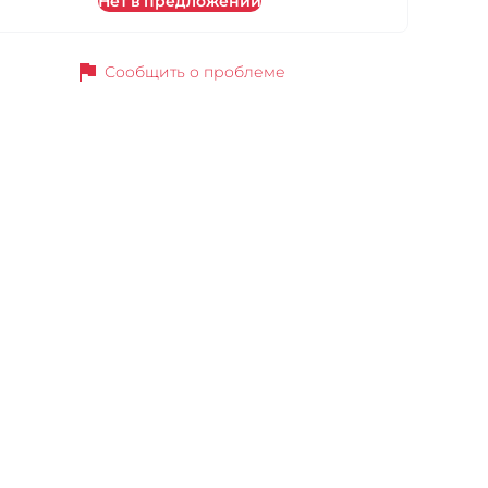
Нет в предложении
flag
Сообщить о проблеме