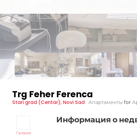
Trg Feher Ferenca
Stari grad (Centar)
,
Novi Sad
Апартаменты for 
Информация о не
Галерея