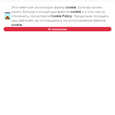
Этот веб-сайт использует файлы cookie. Если вы хотите
узнать больше о концепции файлов cookie и о том, как их
Похожие объявления
отключить, посмотрите
Cookie Policy
. Продолжая посещать
наш веб-сайт, вы соглашаетесь на использование файлов
cookie.
Я понимаю
ID 65906
ID
Нет в предложении
460 €
6
Аренда
•
Квартира
Ар
Podgorička, Novi Sad
Pe
28 m²
1,5
Меблированный