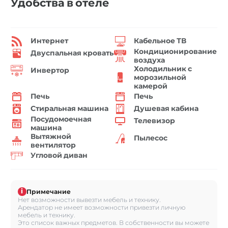
Удобства в отеле
Интернет
Кабельное ТВ
Кондиционирование
Двуспальная кровать
воздуха
Холодильник с
Инвертор
морозильной
камерой
Печь
Печь
Стиральная машина
Душевая кабина
Посудомоечная
Телевизор
машина
Вытяжной
Пылесос
вентилятор
Угловой диван
i
Примечание
Нет возможности вывезти мебель и технику.
Арендатор не имеет возможности привезти личную
мебель и технику.
Это список важных предметов. В собственности вы можете