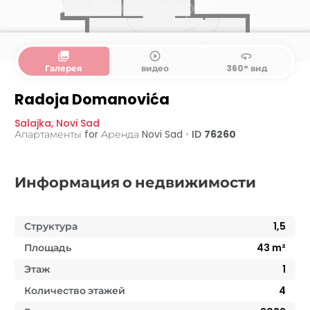
collections
play_circle_outline
360
Галерея
видео
360° вид
Radoja Domanovića
Salajka
,
Novi Sad
Апартаменты for Аренда
Novi Sad
•
ID
76260
Информация о недвижимости
Структура
1,5
Площадь
43
m²
Этаж
1
Количество этажей
4