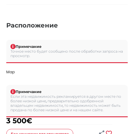
Расположение
i
Примечание
Точное место будет сообщено после обработки запроса на
просмотр.
Map
i
Примечание
Если эта недвижимость рекламируется в другом месте по
более низкой цене, предварительно одобренной
владельцем недвижимости, то недвижимость может быть
продана по более низкой цене и на нашем сайте.
3 500
€


Без комиссии
для арендатора