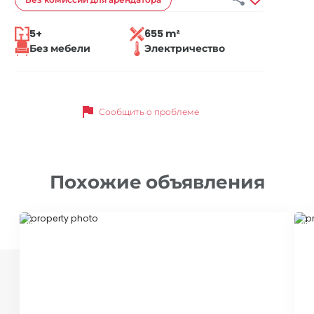
5+
655 m²
Без мебели
Электричество
flag
Сообщить о проблеме
Похожие объявления
ID 79085
ID