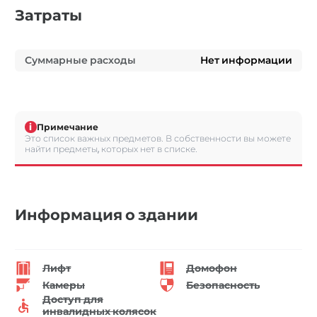
Затраты
Суммарные расходы
Нет информации
i
Примечание
Это список важных предметов. В собственности вы можете
найти предметы, которых нет в списке.
Информация о здании
Лифт
Домофон
Камеры
Безопасность
Доступ для
инвалидных колясок