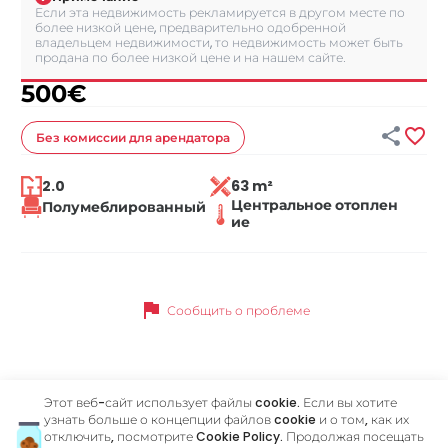
Если эта недвижимость рекламируется в другом месте по
более низкой цене, предварительно одобренной
владельцем недвижимости, то недвижимость может быть
продана по более низкой цене и на нашем сайте.
500
€


Без комиссии
для арендатора
2.0
63 m²
Центральное отоплен
Полумеблированный
ие
flag
Сообщить о проблеме
Похожие объявления
Этот веб-сайт использует файлы cookie. Если вы хотите
узнать больше о концепции файлов cookie и о том, как их
отключить, посмотрите
Cookie Policy
. Продолжая посещать