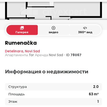
collections
play_circle_outline
360
Галерея
видео
360° вид
Rumenačka
Detelinara
,
Novi Sad
Апартаменты for Аренда
Novi Sad
•
ID
78067
Информация о недвижимости
Структура
2.0
Площадь
63
m²
Этаж
1