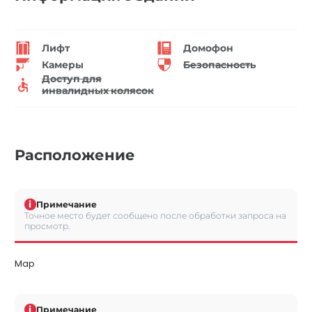
Лифт
Домофон
Камеры
Безопасность
Доступ для
инвалидных колясок
Расположение
i
Примечание
Точное место будет сообщено после обработки запроса на
просмотр.
Map
i
Примечание