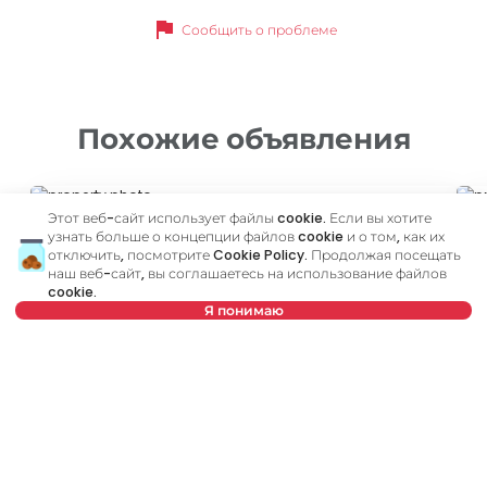
flag
Сообщить о проблеме
Похожие объявления
ID 79665
ID
Этот веб-сайт использует файлы cookie. Если вы хотите
узнать больше о концепции файлов cookie и о том, как их
отключить, посмотрите
Cookie Policy
. Продолжая посещать
наш веб-сайт, вы соглашаетесь на использование файлов
cookie.
Я понимаю
600 €
6
Нет в предложении
Аренда
•
Квартира
Ар
Petra Drapšina, Novi Sad
Dr