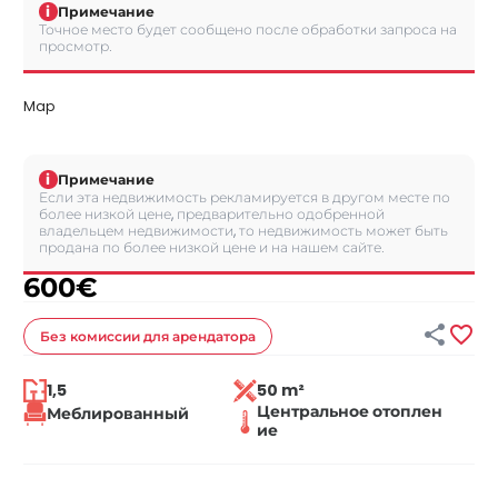
i
Примечание
Точное место будет сообщено после обработки запроса на
просмотр.
Map
i
Примечание
Если эта недвижимость рекламируется в другом месте по
более низкой цене, предварительно одобренной
владельцем недвижимости, то недвижимость может быть
продана по более низкой цене и на нашем сайте.
600
€


Без комиссии
для арендатора
1,5
50 m²
Центральное отоплен
Меблированный
ие