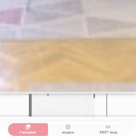
collections
play_circle_outline
360
Галерея
видео
360° вид