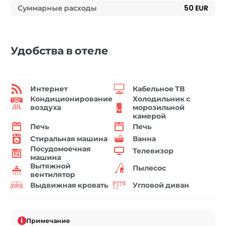
Суммарные расходы
50 EUR
Удобства в отеле
Интернет
Кабельное ТВ
Кондиционирование
Холодильник с
воздуха
морозильной
камерой
Печь
Печь
Стиральная машина
Ванна
Посудомоечная
Телевизор
машина
Вытяжной
Пылесос
вентилятор
Выдвижная кровать
Угловой диван
i
Примечание