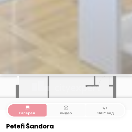
collections
play_circle_outline
360
Галерея
видео
360° вид
Petefi Šandora