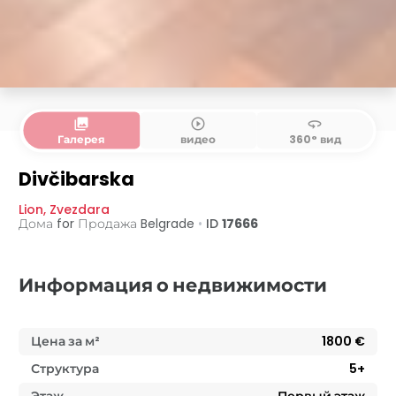
collections
play_circle_outline
360
Галерея
видео
360° вид
Divčibarska
Lion
,
Zvezdara
Дома for Продажа
Belgrade
•
ID
17666
Информация о недвижимости
Цена за м²
1800
€
Структура
5+
Этаж
Первый этаж