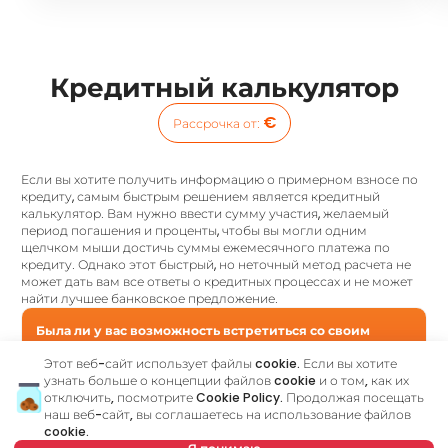
Кредитный калькулятор
€
Рассрочка от
:
Если вы хотите получить информацию о примерном взносе по
кредиту, самым быстрым решением является кредитный
калькулятор. Вам нужно ввести сумму участия, желаемый
период погашения и проценты, чтобы вы могли одним
щелчком мыши достичь суммы ежемесячного платежа по
кредиту. Однако этот быстрый, но неточный метод расчета не
может дать вам все ответы о кредитных процессах и не может
найти лучшее банковское предложение.
Была ли у вас возможность встретиться со своим
кредитным консультантом?
Этот веб-сайт использует файлы cookie. Если вы хотите
Посетите наш новый веб-сайт и узнайте больше обо всех услугах,
связанных с жилищными кредитами, которые мы предлагаем в
узнать больше о концепции файлов cookie и о том, как их
одном месте:
отключить, посмотрите
Cookie Policy
. Продолжая посещать
наш веб-сайт, вы соглашаетесь на использование файлов
cookie.