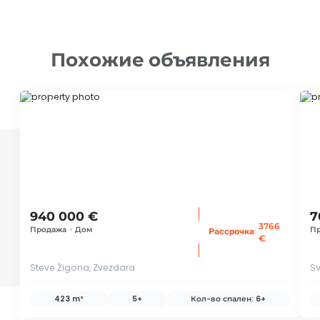
Похожие объявления
ID 50284
ID
940 000 €
7
3766
Продажа
•
Дом
П
:
Рассрочка
€
Steve Žigona, Zvezdara
Sv
423 m²
5+
Кол-во спален:
6+